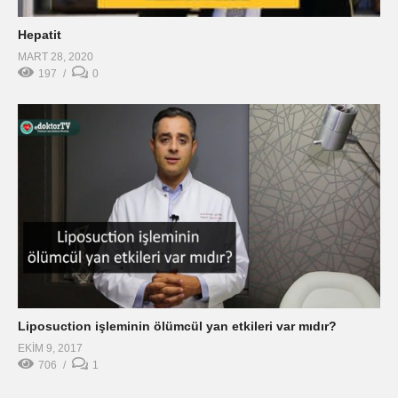
Hepatit
MART 28, 2020
197
0
Liposuction işleminin ölümcül yan etkileri var mıdır?
EKIM 9, 2017
706
1