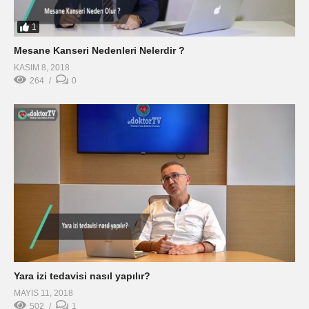
1
Mesane Kanseri Nedenleri Nelerdir ?
KASIM 8, 2018
264
0
Yara izi tedavisi nasıl yapılır?
MAYIS 11, 2018
502
1