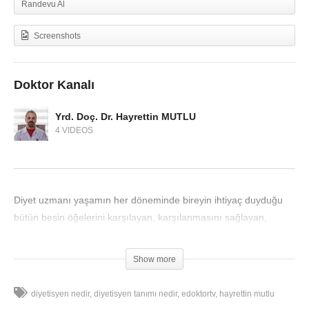
Randevu Al
Screenshots
Doktor Kanalı
Yrd. Doç. Dr. Hayrettin MUTLU
4 VIDEOS
Diyet uzmanı yaşamın her döneminde bireyin ihtiyaç duyduğu
bütün besin öğelerini karşılayan, karşılanmasını sağlayan,
planlayan kişidir.
Show more
diyetisyen nedir
diyetisyen tanımı nedir
edoktortv
hayrettin mutlu