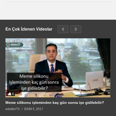
6
Meme silikonu işleminden kaç gün sonra işe gidilebilir?
edoktorTV
EKIM 5, 2017
© 2017 edoktorTV Tüm Hakları Saklıdır.
web tasarım
Anasayfa
İletişim