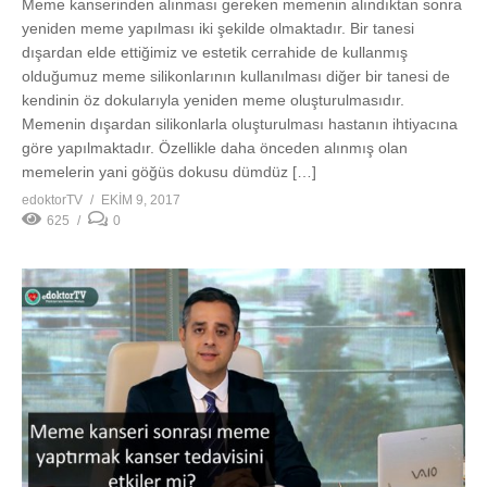
0
Meme kanseri sonrası meme yaptırmak kanser tedavisini
etkiler mi?
Meme kanseri artık 7-8 kadından birinde görülen kadınların en
sık kanserlerinden bir tanesidir. Meme kanserinden sonra
yapılacak işlemler temel olarak başlıca şöyle özetlenebilir :
Meme kanseri teşhisi konulmuş kadınlarda özellikle meme
kanserinin meme içine yayılmış olduğu olgularda memenin
tamamının alınması gerekebilmektedir. Bu hastalarımızda deriye