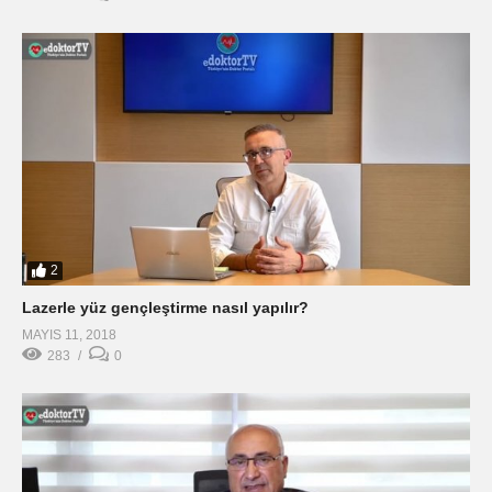
2
Lazerle yüz gençleştirme nasıl yapılır?
MAYIS 11, 2018
283
0
İdrar Torbasının Sarkması
ARALIK 26, 2018
246
0