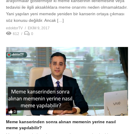
0
Meme kanserinden sonra alınan memenin yerine nasıl
meme yapılabilir?
Meme kanserinden alınması gereken memenin alındıktan sonra
yeniden meme yapılması iki şekilde olmaktadır. Bir tanesi
dışardan elde ettiğimiz ve estetik cerrahide de kullanmış
olduğumuz meme silikonlarının kullanılması diğer bir tanesi de
kendinin öz dokularıyla yeniden meme oluşturulmasıdır.
Memenin dışardan silikonlarla oluşturulması hastanın ihtiyacına
göre yapılmaktadır. Özellikle daha önceden alınmış olan
memelerin yani göğüs dokusu dümdüz […]
edoktorTV
EKIM 9, 2017
625
0