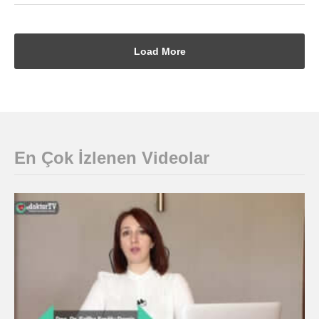
En Çok İzlenen Videolar
Enjeksiyonlar – Doç. Dr. Saliha EROĞLU DEMİR
HAZIRAN 19, 2019
200
0