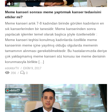
çok yaklaşmamış meme kanseri söz konusu ise meme derisinin
korunmasıyla birlikte […]
edoktorTV
EKIM 9, 2017
356
0
0
Her yaşta meme kanseri sonrası meme yapılabilir mi?
Meme kanseri hastalarımızın özellikle ergenlik dönemi
sonrasında meme gelişimi tamamlanmış kadınlarda ortaya
çıktığını görmekteyiz. Bu yaştan itibaren 18-20 yaşından