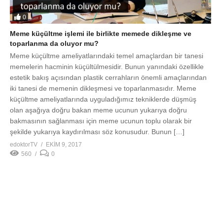
0
Meme küçültme işlemi ile birlikte memede dikleşme ve
toparlanma da oluyor mu?
Meme küçültme ameliyatlarındaki temel amaçlardan bir tanesi
memelerin hacminin küçültülmesidir. Bunun yanındaki özellikle
estetik bakış açısından plastik cerrahların önemli amaçlarından
iki tanesi de memenin dikleşmesi ve toparlanmasıdır. Meme
küçültme ameliyatlarında uyguladığımız tekniklerde düşmüş
olan aşağıya doğru bakan meme ucunun yukarıya doğru
bakmasının sağlanması için meme ucunun toplu olarak bir
şekilde yukarıya kaydırılması söz konusudur. Bunun […]
edoktorTV
EKIM 9, 2017
560
0
0
Meme küçültme operasyonu sonrasında memeler yeniden
büyür mü?
Meme büyüklüğü günümüzde bayanların önemli