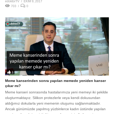
1
Meme kanserinden sonra yapılan memede yeniden kanser
çıkar mı?
Meme kanseri sonrasında hastalarımıza yeni memeyi iki şekilde
oluşturmaktayız. Silikon protezlerle veya kendi dokusundan
aldığımız dokularla yeni memenin oluşumu sağlanmaktadır.
Ancak günümüzde yapılmış yüzbinlerce kadın üstünde yapılan
araştırmalar göstermiştir ki meme kanserinin ilerlemesine veya
tedavisi ile ilgili aksaklıklara meme onarımı neden olmamaktadır.
Yani yapılan yeni memede yeniden bir kanserin ortaya çıkması
söz konusu değildir. Ancak […]
edoktorTV
EKIM 9, 2017
612
0