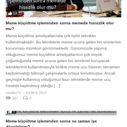
13
Meme küçültme işleminden sonra memede hissizlik olur
mu?
Meme küçültme ameliyatlarında çok farklı teknikler
kullanılmaktadır. Bu tekniklerle meme ucuna gelen his sinirlerinin
korunması mümkün görünmektedir. Günümüzde yapmış
olduğumuz meme küçültme ameliyatlarının çok büyük
çoğunluğunda meme ucuna gelen his sinirlerini koruyacak
tekniklerinin kullanılmasıyla birlikte meme ucu hissinin tamamen
kaybolmadığı bilimsel çalışmalarla ortaya konulmuştur. Ancak
geçmişte kullanmış olduğumuz bazı tekniklerde meme ucu
hissinin kaybolmuş olduğu […]
edoktorTV
EKIM 9, 2017
587
0
0
Meme küçültme işleminden sonra ne zaman işe
dönebilirim?