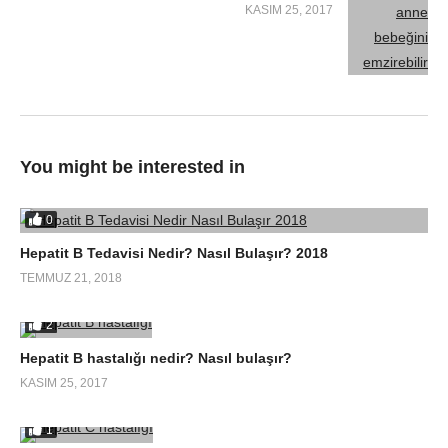
başvuracağı hekim tarafından belirtilir ancak örnek verecek
KASIM 25, 2017
olursak hepatit b taşıyıcısı yani tedavi ihtiyacı olmayan
hastalarda yılda en az iki kez mutlaka doktor başvurusu olmalı
tüm testler yapılmalı
karaciğer ultrasonografisi
ile karaciğer
içinde yeni gelişen lezyon olup olmadığı mutlaka check edilmeli.
You might be interested in
0
Hepatit B Tedavisi Nedir? Nasıl Bulaşır? 2018
TEMMUZ 21, 2018
2
Hepatit B hastalığı nedir? Nasıl bulaşır?
KASIM 25, 2017
1