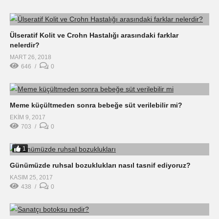
Ülseratif Kolit ve Crohn Hastalığı arasındaki farklar
nelerdir?
MART 26, 2018
646
0
Meme küçültmeden sonra bebeğe süt verilebilir mi?
EKIM 9, 2017
703
0
1
Günümüzde ruhsal bozuklukları nasıl tasnif ediyoruz?
KASIM 25, 2017
438
0