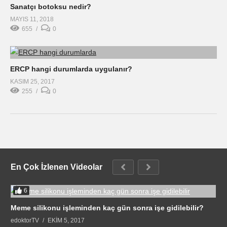
Sanatçı botoksu nedir?
MAYIS 11, 2018
655
0
ERCP hangi durumlarda uygulanır?
KASIM 25, 2017
255
0
En Çok İzlenen Videolar
6
Meme silikonu işleminden kaç gün sonra işe gidilebilir?
edoktorTV
EKIM 5, 2017