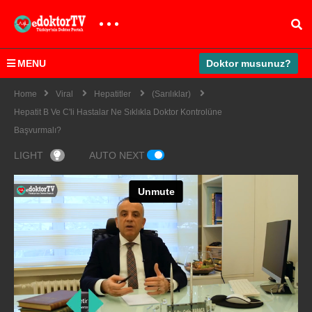
MENU
Doktor musunuz?
Home
Viral
Hepatitler
(Sarılıklar)
Hepatit B Ve C'li Hastalar Ne Sıklıkla Doktor Kontrolüne
Başvurmalı?
LIGHT
AUTO NEXT