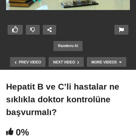
Randevu Al
PREV VIDEO
NEXT VIDEO
MORE VIDEOS
Hepatit B ve C’li hastalar ne
sıklıkla doktor kontrolüne
başvurmalı?
0%
Hepatit B ve C hastalığı karaciğer kanseri riskini