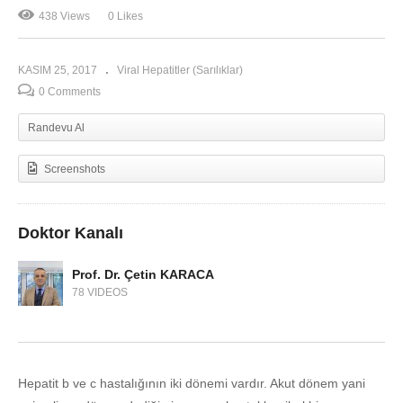
arttırır mı?
438 Views
0 Likes
KASIM 25, 2017
Viral Hepatitler (Sarılıklar)
0 Comments
Randevu Al
Screenshots
Doktor Kanalı
Prof. Dr. Çetin KARACA
78 VIDEOS
Hepatit b ve c hastalığının iki dönemi vardır. Akut dönem yani