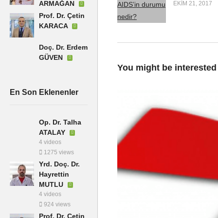
ARMAĞAN
EKIM 21, 2017
Prof. Dr. Çetin
KARACA
Doç. Dr. Erdem
GÜVEN
You might be interested
En Son Eklenenler
Op. Dr. Talha
ATALAY
4 videos
1275 views
Yrd. Doç. Dr.
Hayrettin
MUTLU
4 videos
924 views
Prof. Dr. Çetin