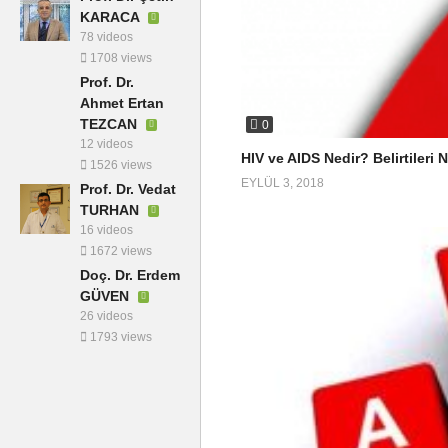
KARACA
78 videos
1708 views
Prof. Dr.
Ahmet Ertan
TEZCAN
0
12 videos
HIV ve AIDS Nedir? Belirtileri 
1526 views
EYLÜL 3, 2018
Prof. Dr. Vedat
TURHAN
16 videos
1672 views
Doç. Dr. Erdem
GÜVEN
26 videos
1793 views