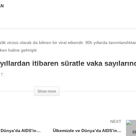
AN
k virüsü olarak da bilinen bir viral etkendir. 90lı yıllarda tanımlandıkt
ken haline gelmiştir.
yıllardan itibaren süratle vaka sayıların
r.
onra korunmasız cinsel ilişkiyle alındıktan sonra özellikle
T lenfositler
Show more
lerini etkilemek suretiyle fonksiyon kayıplarına yol açmakta ve fırsatçı 
le gastroenterit ya da ishal tablolarıyla seyreden lenfoma dediğimiz bir
olarıyla seyredebilen, tedavi edilmediği takdirde yıllar sonrasında ölüm
r.
NEXT
Ülkemizde ve Dünya’da AIDS’in durumu nedir?
Ülkemizde ve Dünya’da AIDS’in durumu nedir?