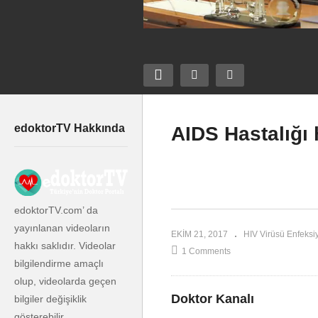
edoktorTV Hakkında
AIDS Hastalığı 
n belirtileri
AIDS Hastalığı hakkında
Ül
bilgi verebilir misiniz?
AI
edoktorTV.com’ da
yayınlanan videoların
EKIM 21, 2017
HIV Virüsü Enfeksi
hakkı saklıdır. Videolar
1 Comments
bilgilendirme amaçlı
olup, videolarda geçen
Doktor Kanalı
bilgiler değişiklik
gösterebilir.