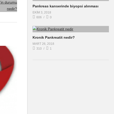
Pankreas kanserinde biyopsi alınması
EKIM 3, 2018
606
0
Kronik Pankreatit nedir?
MART 26, 2018
310
1