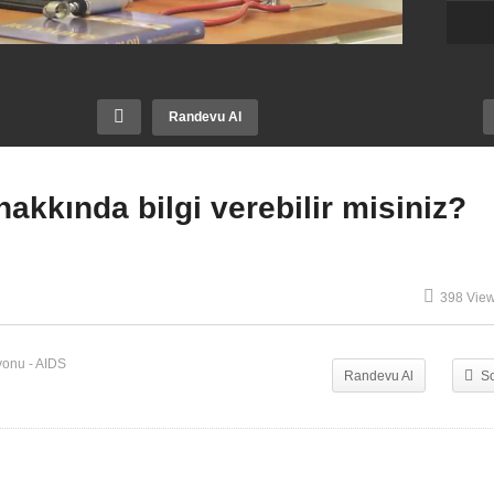
Randevu Al
hakkında bilgi verebilir misiniz?
kemizde ve Dünya’da
398 Vie
DS’in durumu nedir?
AIDS nasıl tedavi edilir?
yonu - AIDS
Randevu Al
S