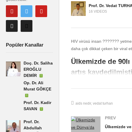
Prof. Dr. Vedat TURH
16 VIDEOS
HIV virüsü insan ??????? yetmezli
Popüler Kanallar
daha çok dikkat çeken bir viral et
Ülkemizde de 90lı 
Doç. Dr. Saliha
EROĞLU
artış kaydedilmişti
DEMİR
Op. Dr. Ali
Bu etken cinsel yolla alındıktan s
Murat GÖKÇE
bağışıklık sisteminin temel hücre
dediğimiz zatürre ile, pnömaniler
Prof. Dr. Kadir
aids nedir
vedat turhan
kanser tabloları ya da ????? tabl
SAVAN
sonuçlanabilen ciddi bir hastalıktı
PREV
Prof. Dr.
Abdullah