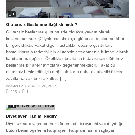
1
Glutensiz Beslenme Sağlıklı mıdır?
Glütensiz beslenme günümüzde oldukça yaygın olarak
kullanılmaktadır. Çölyak hastaları için glütensiz beslenme tıbbi
bir gerekliliktir. Fakat diğer hastalıklar obezite çeşitli kalp
hastalıklarının tedavisi için glütensiz beslenmenin bilimsel olarak
kanıtlanmış değildir. Özellikle obezitenin tedavisi için glütensiz
beslenme bir alternatif olarak değerlenmektedir. Fakat bu
glütensiz beslendiği için değil tahılların daha az tüketildiği için
zayıflama ve obezite katkısı […]
edoktorTV
ARALIK 28, 2017
335
1
1
Diyetisyen Tanımı Nedir?
Diyet uzmanı yaşamın her döneminde bireyin ihtiyaç duyduğu
bütün besin öğelerini karşılayan, karşılanmasını sağlayan,