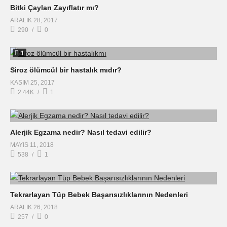
Bitki Çayları Zayıflatır mı?
ARALIK 28, 2017
290
0
1
Siroz ölümcül bir hastalık mıdır?
KASIM 25, 2017
2.44K
1
Alerjik Egzama nedir? Nasıl tedavi edilir?
MAYIS 11, 2018
538
1
Tekrarlayan Tüp Bebek Başarısızlıklarının Nedenleri
ARALIK 26, 2018
257
0