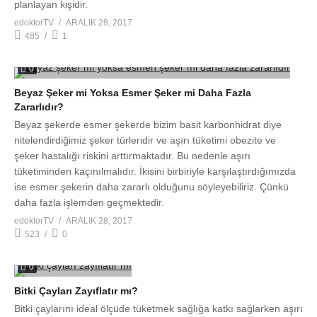
planlayan kişidir.
edoktorTV
ARALIK 28, 2017
485
1
0
Beyaz Şeker mi Yoksa Esmer Şeker mi Daha Fazla
Zararlıdır?
Beyaz şekerde esmer şekerde bizim basit karbonhidrat diye
nitelendirdiğimiz şeker türleridir ve aşırı tüketimi obezite ve
şeker hastalığı riskini arttırmaktadır. Bu nedenle aşırı
tüketiminden kaçınılmalıdır. İkisini birbiriyle karşılaştırdığımızda
ise esmer şekerin daha zararlı olduğunu söyleyebiliriz. Çünkü
daha fazla işlemden geçmektedir.
edoktorTV
ARALIK 28, 2017
523
0
0
Bitki Çayları Zayıflatır mı?
Bitki çaylarını ideal ölçüde tüketmek sağlığa katkı sağlarken aşırı