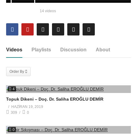
14 videos
Videos
Playlists
Discussion
About
Order By
4
Topuk Dikeni – Doç. Dr. Saliha EROĞLU DEMİR
HAZIRAN 19, 2019
309
0
0