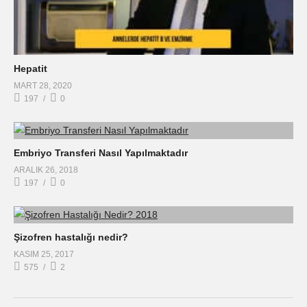
Hepatit
MART 28, 2020
197
0
Embriyo Transferi Nasıl Yapılmaktadır
ARALIK 26, 2018
197
0
Şizofren hastalığı nedir?
KASIM 25, 2017
575
2