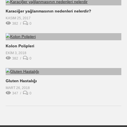
Karaciğer yağlanmasının nedenleri nelerdir?
KASIM 25, 2017
382
0
Kolon Polipleri
EKIM 3, 2018
382
0
Gluten Hastalığı
MART 26, 2018
347
0