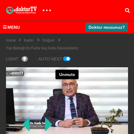
MENU
Doktor musunuz?
Home
Kadın
Doğum
Tüp Bebeği En Fazla Kaç Defa Deneyebiliriz
LIGHT
AUTO NEXT