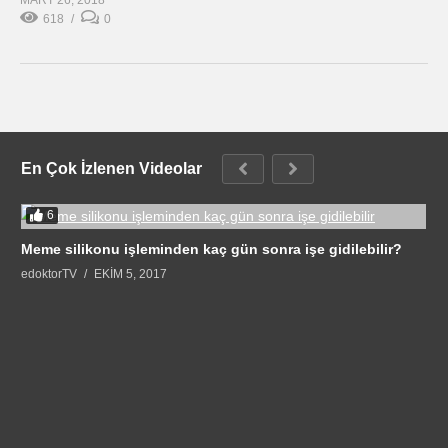
618
0
En Çok İzlenen Videolar
6
Meme silikonu işleminden kaç gün sonra işe gidilebilir?
edoktorTV
EKIM 5, 2017