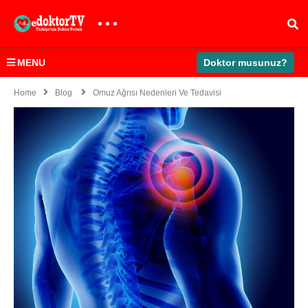
MENU
Doktor musunuz?
Home
Blog
Omuz Ağrısı Nedenleri Ve Tedavisi