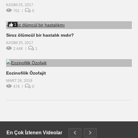
KASIM 25, 2017
701
0
1
Siroz ölümcül bir hastalık mıdır?
KASIM 25, 2017
2.44K
1
Eozinofilik Özofajit
MART 26, 2018
478
0
En Çok İzlenen Videolar