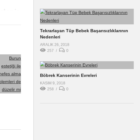
rlenir
Tekrarlayan Tüp Bebek Başarısızlıklarının
um
Nedenleri
urnun iç
ARALIK 26, 2018
257
0
teyiz.
ğı küçük
ünümüzde
Böbrek Kanserinin Evreleri
n
ızın yüz
KASIM 9, 2018
258
0
 seviyeye
 üstünlük
 nekahet