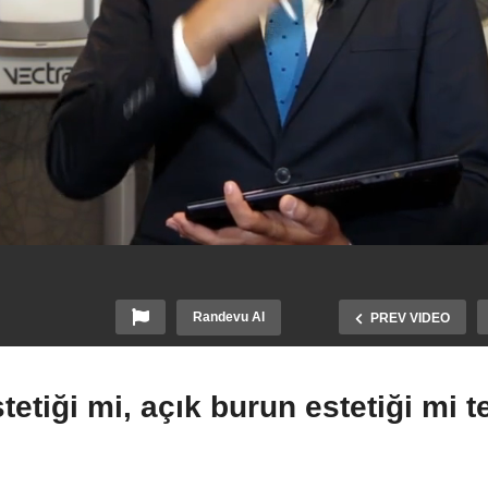
Randevu Al
PREV VIDEO
tetiği mi, açık burun estetiği mi t
palı burun estetiği mi,
Burun estetiği ile nefes
ık burun estetiği mi tercih
alma problemleri de düzel