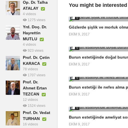
Op. Dr. Talha
You might be interested
ATALAY
4 videos
0
1275 views
Yrd. Doç. Dr.
Gözlerde şişlik ve morluk olm
Hayrettin
EKIM 9, 2017
MUTLU
4 videos
0
923 views
Burun estetiğinde doğal burun 
Prof. Dr. Çetin
KARACA
EKIM 9, 2017
78 videos
1707 views
0
Prof. Dr.
Burun estetiği ile nefes alma 
Ahmet Ertan
TEZCAN
EKIM 9, 2017
12 videos
1524 views
0
Prof. Dr. Vedat
Burun estetiğinde ameliyat so
TURHAN
EKIM 9, 2017
16 videos