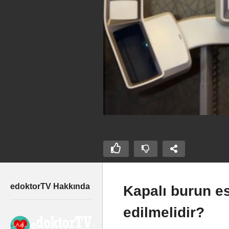
edoktorTV Hakkında
Kapalı burun es
Burun estetiğinde ameliyat
edilmelidir?
sonrası görüntüyü
Ka
ameliyattan önce
aç