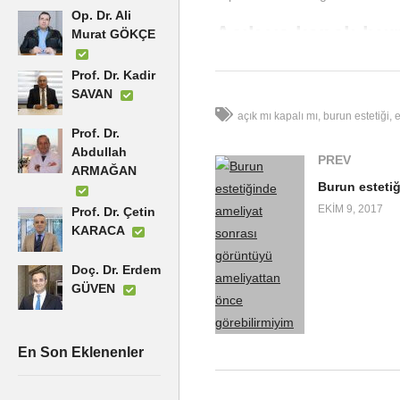
Op. Dr. Ali
Açık ve kapalı bur
Murat GÖKÇE
ve seçilir.
Prof. Dr. Kadir
SAVAN
Bazı hastalarımızda burnun iç k
açık mı kapalı mı
burun estetiği
deviasyonu gibi burun içinde cidd
Prof. Dr.
kısmına ciddi eklemeler yapmak ge
Abdullah
PREV
ARMAĞAN
Ancak burnun içine daha küçük m
estetik müdahalelerin yapılacağ
EKIM 9, 2017
Prof. Dr. Çetin
açık veya kapalı tekniklerin bir a
KARACA
uygulanmasıyla birlikte burun est
görünümünün ve yandan bakışının 
Doç. Dr. Erdem
çıkarılmaktadırlar. Estetik olara
GÜVEN
arz etmemektedir. Ameliyat sonra
döneminde çok büyük bir fark or
En Son Eklenenler