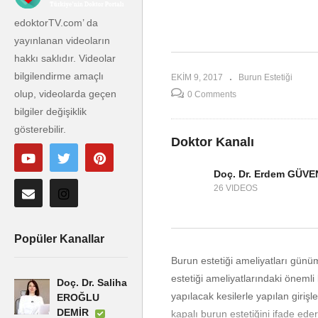
görebilirmiyim?
ed
edoktorTV.com’ da
yayınlanan videoların
hakkı saklıdır. Videolar
bilgilendirme amaçlı
EKIM 9, 2017
Burun Estetiği
olup, videolarda geçen
0 Comments
bilgiler değişiklik
gösterebilir.
Doktor Kanalı
Doç. Dr. Erdem GÜVE
26 VIDEOS
Popüler Kanallar
Burun estetiği ameliyatları günüm
estetiği ameliyatlarındaki önemli
Doç. Dr. Saliha
yapılacak kesilerle yapılan girişl
EROĞLU
DEMİR
kapalı burun estetiğini ifade eder