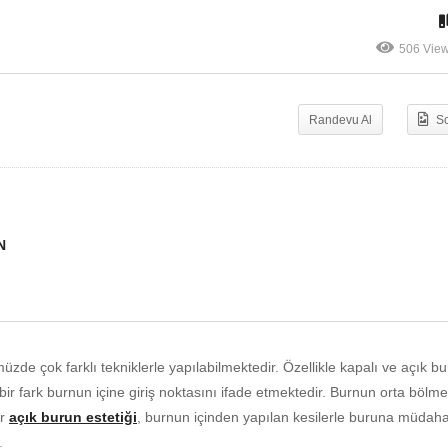
ilmelidir?
mi?
506 Vie
Randevu Al
S
N
üzde çok farklı tekniklerle yapılabilmektedir. Özellikle kapalı ve açık b
 bir fark burnun içine giriş noktasını ifade etmektedir. Burnun orta bölm
er
açık burun estetiği
, burnun içinden yapılan kesilerle buruna müdah
.