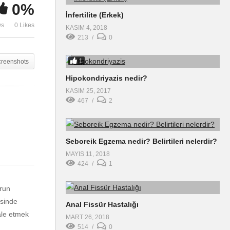
0%
burun nasıl yapılır?
olur mu?
İnfertilite (Erkek)
ws
0 Likes
KASIM 4, 2018
213
0
1
creenshots
Hipokondriyazis nedir?
KASIM 25, 2017
467
2
Seboreik Egzema nedir? Belirtileri nelerdir?
MAYIS 11, 2018
424
1
urun
esinde
Anal Fissür Hastalığı
ale etmek
MART 26, 2018
514
0