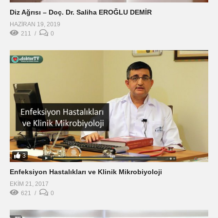
Diz Ağrısı – Doç. Dr. Saliha EROĞLU DEMİR
HAZIRAN 19, 2019
211
0
3
Enfeksiyon Hastalıkları ve Klinik Mikrobiyoloji
EKIM 21, 2017
621
0