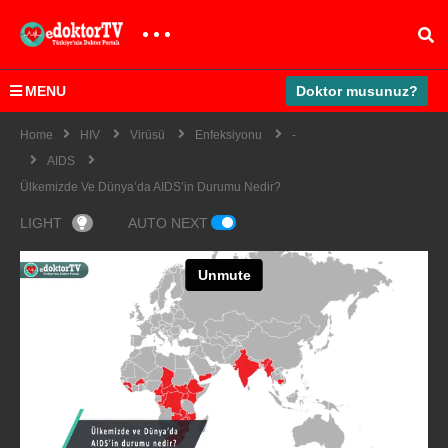
MENU
Doktor musunuz?
Home
HIV
Virüsü
Enfeksiyonu
-
AIDS
Ülkemizde Ve Dünya’da AIDS’in Durumu Nedir?
LIGHT
AUTO NEXT