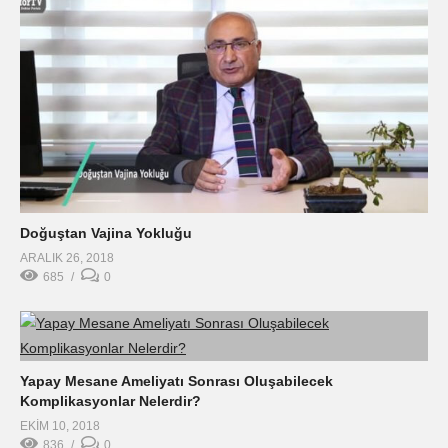
Doğuştan Vajina Yokluğu
ARALIK 26, 2018
685
0
Yapay Mesane Ameliyatı Sonrası Oluşabilecek
Komplikasyonlar Nelerdir?
EKIM 10, 2018
836
0