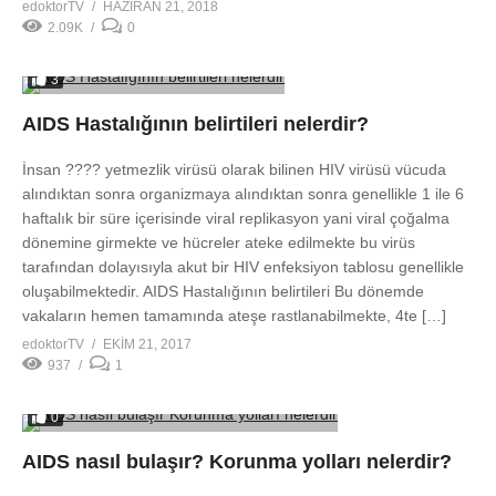
edoktorTV
HAZIRAN 21, 2018
2.09K
0
3
AIDS Hastalığının belirtileri nelerdir?
İnsan ???? yetmezlik virüsü olarak bilinen HIV virüsü vücuda
alındıktan sonra organizmaya alındıktan sonra genellikle 1 ile 6
haftalık bir süre içerisinde viral replikasyon yani viral çoğalma
dönemine girmekte ve hücreler ateke edilmekte bu virüs
tarafından dolayısıyla akut bir HIV enfeksiyon tablosu genellikle
oluşabilmektedir. AIDS Hastalığının belirtileri Bu dönemde
vakaların hemen tamamında ateşe rastlanabilmekte, 4te […]
edoktorTV
EKIM 21, 2017
937
1
0
AIDS nasıl bulaşır? Korunma yolları nelerdir?