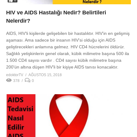
0
HIV ve AIDS Hastalığı Nedir? Belirtileri
Nelerdir?
AIDS, HIV'li kişilerde gelişebilen bir hastalıktır. HIV'in en gelişmiş
aşaması. Ama sadece bir insanın HIV'si olduğu için AIDS
geliştirecekleri anlamına gelmez. HIV CD4 hücrelerini öldürür.
Sağlıklı yetişkinlerin genel olarak, kübik milimetre başına 500 ila
1.500 CD4 sayısı vardır . CD4 sayısı kübik milimetre başına
200'ün altına düşen HIV'li bir kişiye AIDS tanısı konacaktır.
edoktorTV
AĞUSTOS 15, 2018
378
0