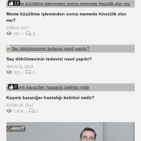
13
Meme küçültme işleminden sonra memede hissizlik olur
mu?
EKIM 9, 2017
587
0
Saç dökülmesinin tedavisi nasıl yapılır?
MAYIS 11, 2018
313
0
2
Kaşıntı karaciğer hastalığı belirtisi midir?
KASIM 25, 2017
1.67K
0