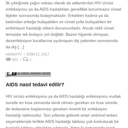
İlk çıktığında çağın vebası olarak da adlandırılan HIV virüsü
enfeksiyonu ya da AIDS hastalıkları genellikle korunmasız cinsel
ilişkiler sonrasında bulaşmaktadır. Erkekten kadına ya da
kadından erkeğe bulaşabilen ve cinsel yolla bulaşabilen bir
enfeksiyon hastalığı etkeni durumundadır. Ancak riskli cinsel
temaslar tek bulaşıcı yol değildir. Bazen hijyenik olmayan,
dezenfeksiyon kurallarına uyulmayan diş çekimleri sonrasında
da diş […]
edoktorTV
EKIM 21, 2017
601
1
0
AIDS nasıl tedavi edilir?
HIV virüsü enfeksiyonu ya da AIDS hastalığı enfeksiyonu mutlak
suretle en kısa zamanda tanık olması gereken en kısa sürede
de tedavisine başlanması gereken önemli bir enfeksiyon
hastalığı tablosudur. Son yıllarda giderek artan antiviral tedavi
seçenekleriyle birlikte AIDS hastalığı tablosu çok korkulacak bir
hastalık tablosu olmaktan çıkmıştır. Yeter ki zamanında tanık