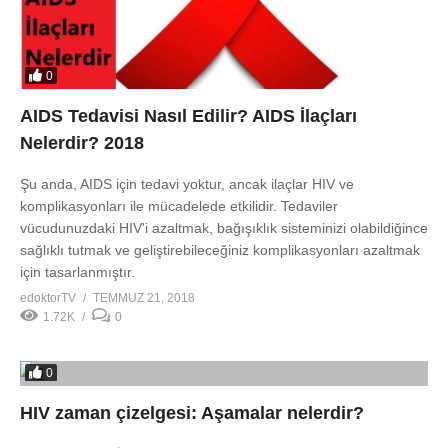
0
AIDS Tedavisi Nasıl Edilir? AIDS İlaçları
Nelerdir? 2018
Şu anda, AIDS için tedavi yoktur, ancak ilaçlar HIV ve
komplikasyonları ile mücadelede etkilidir. Tedaviler
vücudunuzdaki HIV'i azaltmak, bağışıklık sisteminizi olabildiğince
sağlıklı tutmak ve geliştirebileceğiniz komplikasyonları azaltmak
için tasarlanmıştır.
edoktorTV
TEMMUZ 21, 2018
1.72K
0
0
HIV zaman çizelgesi: Aşamalar nelerdir?