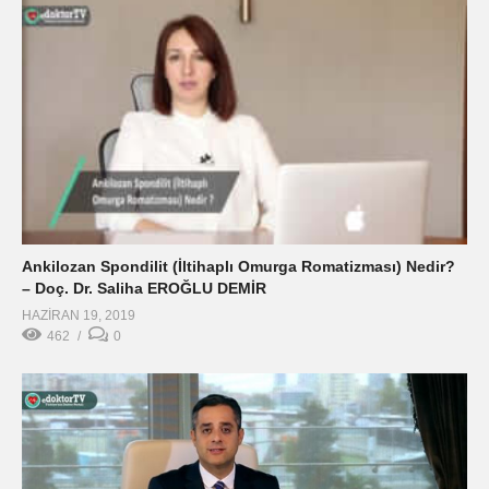
Ankilozan Spondilit (İltihaplı Omurga Romatizması) Nedir?
– Doç. Dr. Saliha EROĞLU DEMİR
HAZIRAN 19, 2019
462
0