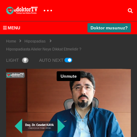
MENU
Doktor musunuz?
Home
Hipospadias
Hipospadiasta Aileler Neye Dikkat Etmelidir ?
LIGHT
AUTO NEXT