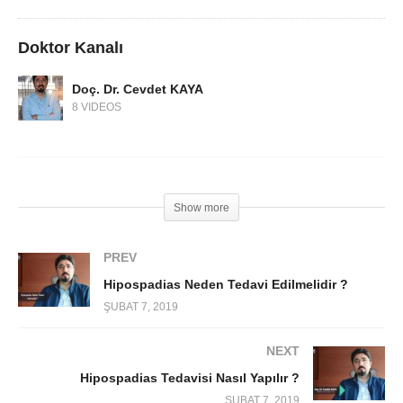
Doktor Kanalı
Doç. Dr. Cevdet KAYA
8 VIDEOS
Show more
PREV
Hipospadias Neden Tedavi Edilmelidir ?
ŞUBAT 7, 2019
NEXT
Hipospadias Tedavisi Nasıl Yapılır ?
ŞUBAT 7, 2019