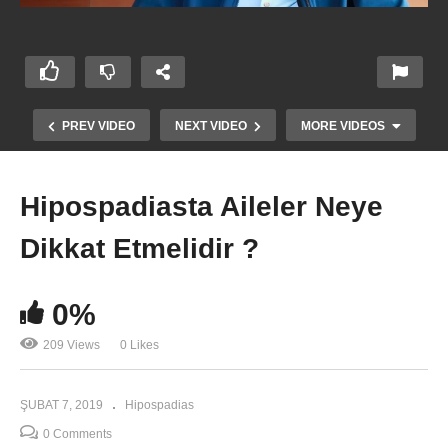
PREV VIDEO
NEXT VIDEO
MORE VIDEOS
Hipospadiasta Aileler Neye
Dikkat Etmelidir ?
0%
209 Views
0 Likes
Hipospadias Nedir ?
ŞUBAT 7, 2019
Hipospadias
0 Comments