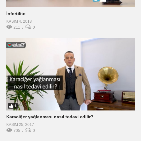
İnfertilite
KASIM 4, 2018
211
0
1
Karaciğer yağlanması nasıl tedavi edilir?
KASIM 25, 2017
705
0