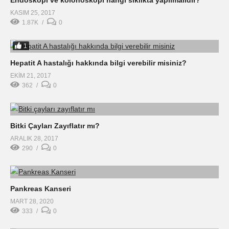
Endoskopi ve kolonoskopi hangi sıklıkta yapılmalıdır?
KASIM 25, 2017
1.87K
0
1
Hepatit A hastalığı hakkında bilgi verebilir misiniz?
EKIM 21, 2017
362
0
Bitki Çayları Zayıflatır mı?
ARALIK 28, 2017
290
0
Pankreas Kanseri
MART 28, 2020
333
0