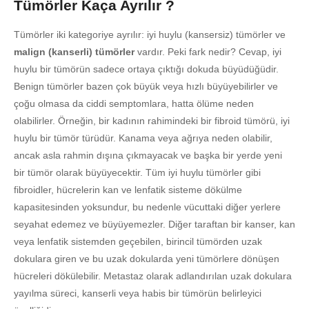
Tümörler Kaça Ayrılır ?
Tümörler iki kategoriye ayrılır: iyi huylu (kansersiz) tümörler ve
malign (kanserli) tümörler
vardır. Peki fark nedir? Cevap, iyi
huylu bir tümörün sadece ortaya çıktığı dokuda büyüdüğüdir.
Benign tümörler bazen çok büyük veya hızlı büyüyebilirler ve
çoğu olmasa da ciddi semptomlara, hatta ölüme neden
olabilirler. Örneğin, bir kadının rahimindeki bir fibroid tümörü, iyi
huylu bir tümör türüdür. Kanama veya ağrıya neden olabilir,
ancak asla rahmin dışına çıkmayacak ve başka bir yerde yeni
bir tümör olarak büyüyecektir. Tüm iyi huylu tümörler gibi
fibroidler, hücrelerin kan ve lenfatik sisteme dökülme
kapasitesinden yoksundur, bu nedenle vücuttaki diğer yerlere
seyahat edemez ve büyüyemezler. Diğer taraftan bir kanser, kan
veya lenfatik sistemden geçebilen, birincil tümörden uzak
dokulara giren ve bu uzak dokularda yeni tümörlere dönüşen
hücreleri dökülebilir. Metastaz olarak adlandırılan uzak dokulara
yayılma süreci, kanserli veya habis bir tümörün belirleyici