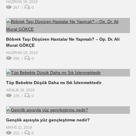
HAZIRAN 19, 2019
267
0
Böbrek Taşı Düşüren Hastalar Ne Yapmalı? – Op. Dr. Ali
Murat GÖKÇE
HAZIRAN 19, 2019
556
0
Tüp Bebekte Düşük Daha mı Sık İzlenmektedir
ARALIK 26, 2018
225
0
Gençlik aşısıyla yüz gençleştirme nedir?
MAYIS 11, 2018
252
0