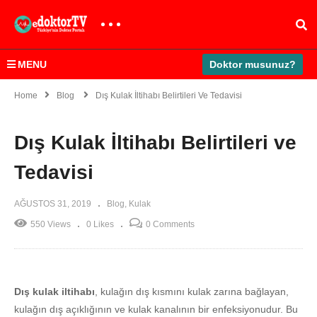
MENU
Doktor musunuz?
Home
Blog
Dış Kulak İltihabı Belirtileri Ve Tedavisi
Dış Kulak İltihabı Belirtileri ve
Tedavisi
AĞUSTOS 31, 2019
Blog
Kulak
550 Views
0 Likes
0 Comments
Dış kulak iltihabı
, kulağın dış kısmını kulak zarına bağlayan,
kulağın dış açıklığının ve kulak kanalının bir enfeksiyonudur. Bu