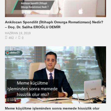
Ankilozan Spondilit (İltihaplı Omurga Romatizması) Nedir?
– Doç. Dr. Saliha EROĞLU DEMİR
HAZIRAN 19, 2019
462
0
13
Meme küçültme işleminden sonra memede hissizlik olur