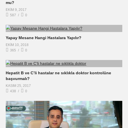
mu?
EKIM 9, 2017
587
0
Yapay Mesane Hangi Hastalara Yapılır?
EKIM 10, 2018
365
0
Hepatit B ve C’li hastalar ne sıklıkla doktor kontrolüne
başvurmalı?
KASIM 25, 2017
438
0