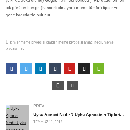
(sıklıkla doku ölümü) Göğüs travması sonucu ). Fibroadenom en
sık görülen benign (kanserli olmayan) meme tümörü tipidir ve
genç kadınlarda bulunur.
kimler meme biyopsisi olabilir
meme biyopsisi amacı nedir
meme
biyosisi nedir
PREV
Uyku Apnesi Nedir ? Uyku Apnesinin Tipleri Nelerdir ?
TEMMUZ 11, 2018