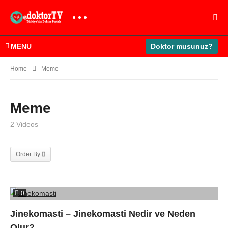
MENU
Doktor musunuz?
Home
Meme
Meme
2 Videos
Order By
0
Jinekomasti – Jinekomasti Nedir ve Neden
Olur?