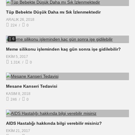
Tüp Bebekte Düşük Daha mı Sık İzlenmektedir
ARALIK 26, 2018
224
0
6
Meme silikonu işleminden kaç gün sonra işe gidilebilir?
EKIM 5, 2017
1.31K
0
Mesane Kanseri Tedavisi
KASIM 8, 2018
246
0
AIDS Hastalığı hakkında bilgi verebilir misiniz?
EKIM 21, 2017