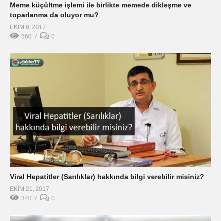
Meme küçültme işlemi ile birlikte memede dikleşme ve
toparlanma da oluyor mu?
EKIM 9, 2017
560
0
Viral Hepatitler (Sarılıklar) hakkında bilgi verebilir misiniz?
EKIM 21, 2017
340
0