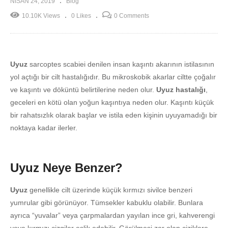
NISAN 24, 2019
Blog
10.10K Views
0 Likes
0 Comments
Uyuz
sarcoptes scabiei denilen insan kaşıntı akarının istilasının
yol açtığı bir cilt hastalığıdır. Bu mikroskobik akarlar ciltte çoğalır
ve kaşıntı ve döküntü belirtilerine neden olur.
Uyuz hastalığı
,
geceleri en kötü olan yoğun kaşıntıya neden olur. Kaşıntı küçük
bir rahatsızlık olarak başlar ve istila eden kişinin uyuyamadığı bir
noktaya kadar ilerler.
Uyuz Neye Benzer?
Uyuz
genellikle cilt üzerinde küçük kırmızı sivilce benzeri
yumrular gibi görünüyor. Tümsekler kabuklu olabilir. Bunlara
ayrıca “yuvalar” veya çarpmalardan yayılan ince gri, kahverengi