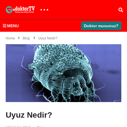
MENU
Doktor musunuz?
Home
Blog
Uyuz Nedir?
Uyuz Nedir?