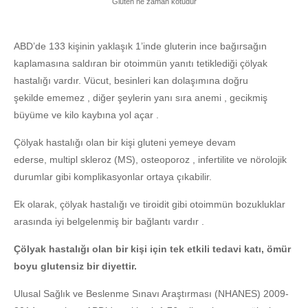
Gluten ne zaman kötüdür
ABD’de 133 kişinin yaklaşık 1’inde gluterin ince bağırsağın
kaplamasına saldıran bir otoimmün yanıtı tetiklediği çölyak
hastalığı vardır. Vücut, besinleri kan dolaşımına doğru
şekilde ememez , diğer şeylerin yanı sıra anemi , gecikmiş
büyüme ve kilo kaybına yol açar .
Çölyak hastalığı olan bir kişi gluteni yemeye devam
ederse, multipl skleroz (MS), osteoporoz , infertilite ve nörolojik
durumlar gibi komplikasyonlar ortaya çıkabilir.
Ek olarak, çölyak hastalığı ve tiroidit gibi otoimmün bozukluklar
arasında iyi belgelenmiş bir bağlantı vardır .
Çölyak hastalığı olan bir kişi için tek etkili tedavi katı, ömür
boyu glutensiz bir diyettir.
Ulusal Sağlık ve Beslenme Sınavı Araştırması (NHANES) 2009-