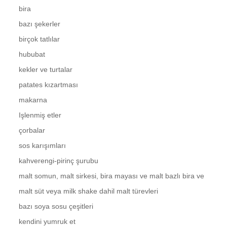
bira
bazı şekerler
birçok tatlılar
hububat
kekler ve turtalar
patates kızartması
makarna
Işlenmiş etler
çorbalar
sos karışımları
kahverengi-pirinç şurubu
malt somun, malt sirkesi, bira mayası ve malt bazlı bira ve
malt süt veya milk shake dahil malt türevleri
bazı soya sosu çeşitleri
kendini yumruk et