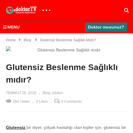
MENU
Doktor musunuz?
Home
Blog
Glutensiz Beslenme Sağlıklı Mıdır?
Glutensiz Beslenme Sağlıklı
mıdır?
TEMMUZ 26, 2018
Blog
Gluten
284 Views
0 Likes
0 Comments
Glutensiz
bir diyet, çölyak hastalığı olan kişiler için, glutensiz bir