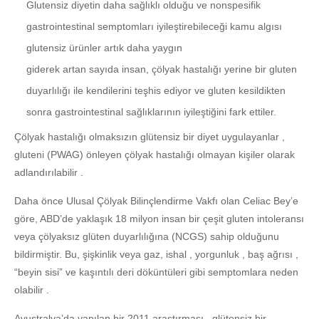
Glutensiz diyetin daha sağlıklı olduğu ve nonspesifik
gastrointestinal semptomları iyileştirebileceği kamu algısı
glutensiz ürünler artık daha yaygın
giderek artan sayıda insan, çölyak hastalığı yerine bir gluten
duyarlılığı ile kendilerini teşhis ediyor ve gluten kesildikten
sonra gastrointestinal sağlıklarının iyileştiğini fark ettiler.
Çölyak hastalığı olmaksızın glütensiz bir diyet uygulayanlar ,
gluteni (PWAG) önleyen çölyak hastalığı olmayan kişiler olarak
adlandırılabilir .
Daha önce Ulusal Çölyak Bilinçlendirme Vakfı olan Celiac Bey’e
göre, ABD’de yaklaşık 18 milyon insan bir çeşit gluten intoleransı
veya çölyaksız glüten duyarlılığına (NCGS) sahip olduğunu
bildirmiştir. Bu, şişkinlik veya gaz, ishal , yorgunluk , baş ağrısı ,
“beyin sisi” ve kaşıntılı deri döküntüleri gibi semptomlara neden
olabilir .
Avustralya’da yapılan bir 2011 araştırması , glütensiz bir