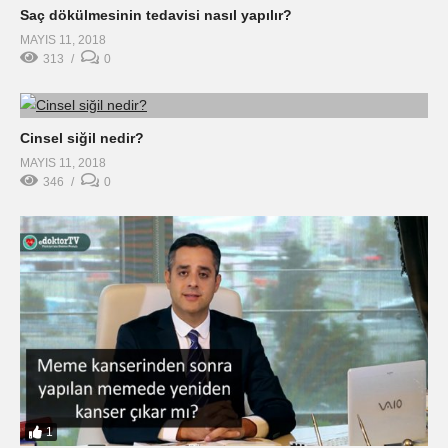
Saç dökülmesinin tedavisi nasıl yapılır?
MAYIS 11, 2018
313
0
Cinsel siğil nedir?
MAYIS 11, 2018
346
0
1