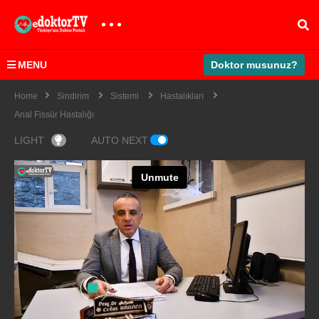
MENU
Doktor musunuz?
Home
Sindirim
Sistemi
Hastalıkları
Anal Fissür Hastalığı
LIGHT
AUTO NEXT