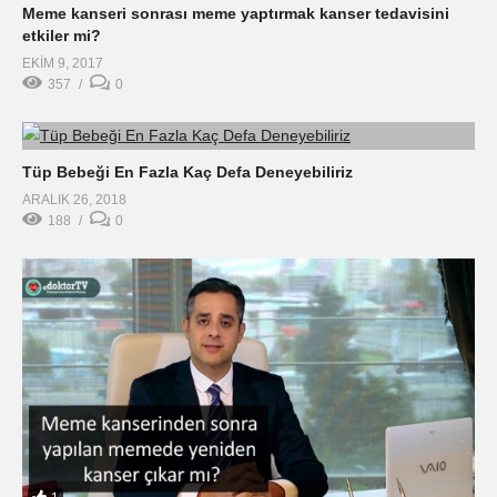
Meme kanseri sonrası meme yaptırmak kanser tedavisini
etkiler mi?
EKIM 9, 2017
357
0
Tüp Bebeği En Fazla Kaç Defa Deneyebiliriz
ARALIK 26, 2018
188
0