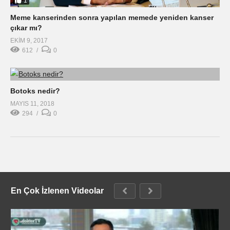
1
Meme kanserinden sonra yapılan memede yeniden kanser
çıkar mı?
EKIM 9, 2017
612
0
Botoks nedir?
MAYIS 11, 2018
294
0
En Çok İzlenen Videolar