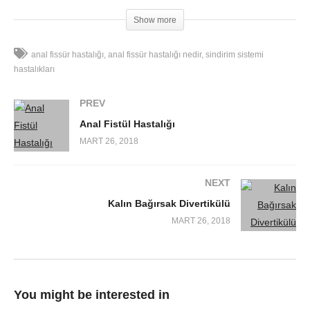
Ağrıyı yapan bir diğer
anüs hastalığı
ise perianal apse adını
Show more
verdiğimiz makat ağzındaki bezlerin iltihabıyla giden tablodur.
Bunların dışındaki hemoroid, eğer hemoroidler ciddi kan
anal fissür hastalığı
anal fissür hastalığı nedir
sindirim sistemi
toplanması ve pıhtılaşma yok ise ağrı yapmazlar.
Anüsteki
hastalıkları
problemler
başka bir hastalığın habercisi olabilir. Bunlar krom,
ülseratif kolit gibi iltihabi bağırsak hastalıklar ya da kalın
PREV
bağırsak kanserinin habercisi olabilir. O yüzden mutlaka böyle
Anal Fistül Hastalığı
bir problemde bu açıdan hastanın araştırılması gerekir.
MART 26, 2018
NEXT
Kalın Bağırsak Divertikülü
MART 26, 2018
You might be interested in