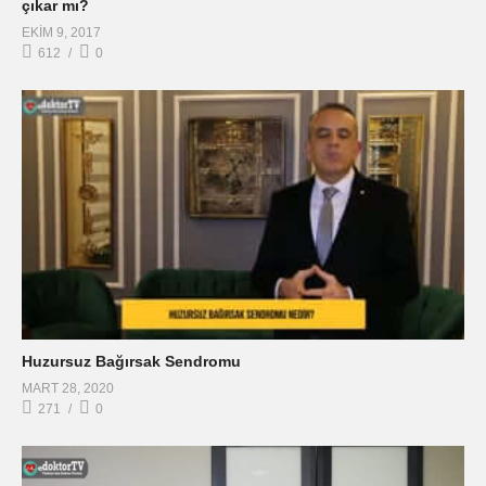
çıkar mı?
EKIM 9, 2017
612
0
Huzursuz Bağırsak Sendromu
MART 28, 2020
271
0