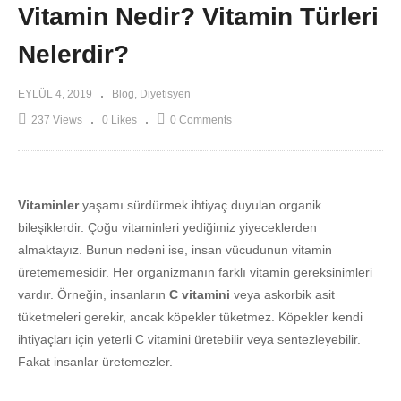
Vitamin Nedir? Vitamin Türleri
Nelerdir?
EYLÜL 4, 2019
Blog
Diyetisyen
237 Views
0 Likes
0 Comments
Vitaminler
yaşamı sürdürmek ihtiyaç duyulan organik
bileşiklerdir. Çoğu vitaminleri yediğimiz yiyeceklerden
almaktayız. Bunun nedeni ise, insan vücudunun vitamin
üretememesidir. Her organizmanın farklı vitamin gereksinimleri
vardır. Örneğin, insanların
C vitamini
veya askorbik asit
tüketmeleri gerekir, ancak köpekler tüketmez. Köpekler kendi
ihtiyaçları için yeterli C vitamini üretebilir veya sentezleyebilir.
Fakat insanlar üretemezler.