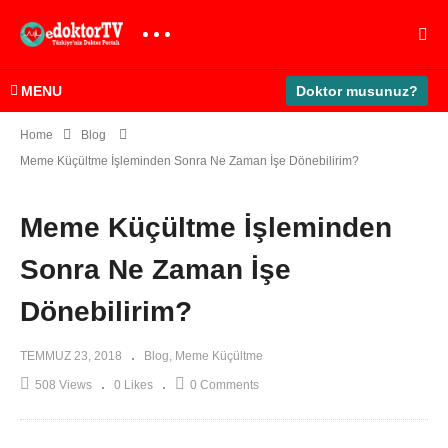
MENU
Doktor musunuz?
Home
Blog
Meme Küçültme İşleminden Sonra Ne Zaman İşe Dönebilirim?
Meme Küçültme İşleminden
Sonra Ne Zaman İşe
Dönebilirim?
TEMMUZ 23, 2018
Blog
Meme Küçültme
508 Views
0 Likes
0 Comments