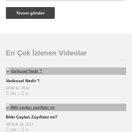
En Çok İzlenen Videolar
Varikosel Nedir ?
EKIM 10, 2018
401
0
Bitki Çayları Zayıflatır mı?
ARALIK 28, 2017
290
0