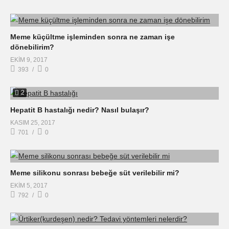
Meme küçültme işleminden sonra ne zaman işe
dönebilirim?
EKIM 9, 2017
393
0
2
Hepatit B hastalığı nedir? Nasıl bulaşır?
KASIM 25, 2017
701
0
Meme silikonu sonrası bebeğe süt verilebilir mi?
EKIM 5, 2017
792
0