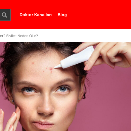
Doktor Kanalları
Blog
çer? Sivilce Neden Olur?