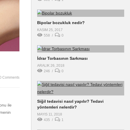
Bipolar bozukluk nedir?
KASIM 25, 2017
558
0
İdrar Torbasının Sarkması
ARALIK 26, 2018
246
0
0 Comments
Siğil tedavisi nasıl yapılır? Tedavi
onu ile
yöntemleri nelerdir?
lemenin
MAYIS 11, 2018
435
1