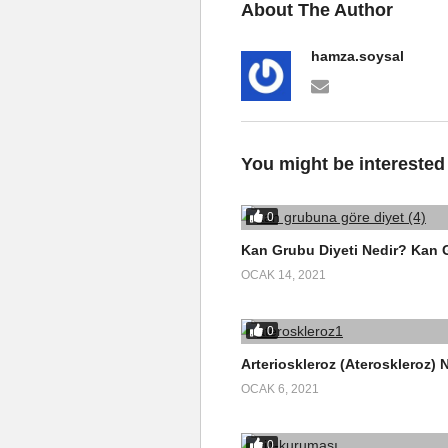
About The Author
hamza.soysal
You might be interested
0
Kan Grubu Diyeti Nedir? Kan G
OCAK 14, 2021
0
Arterioskleroz (Ateroskleroz) Ne
OCAK 6, 2021
0