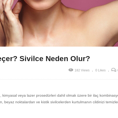
eçer? Sivilce Neden Olur?
182 Views
0 Likes
ları, kimyasal veya lazer prosedürleri dahil olmak üzere bir ilaç kombinasy
an, beyaz noktalardan ve kistik sivilcelerden kurtulmanın cildinizi temiz