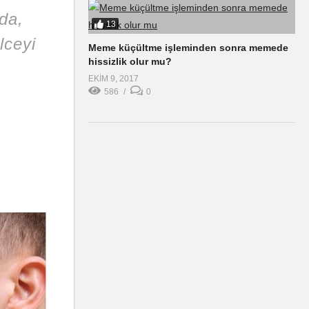
rda,
13
lceyi
Meme küçültme işleminden sonra memede
hissizlik olur mu?
EKIM 9, 2017
586
0