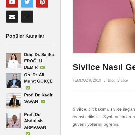
Popüler Kanallar
Doç. Dr. Saliha
EROĞLU
Sivilce Nasıl G
DEMİR
Op. Dr. Ali
TEMMUZ 8, 2019
Blog
Sivilce
Murat GÖKÇE
Prof. Dr. Kadir
SAVAN
Sivilce
, cilt bakımı, sivilce ilaç
Prof. Dr.
tedavi edilebilir. Siyah noktalard
Abdullah
güvenli yollarını öğrenin.
ARMAĞAN