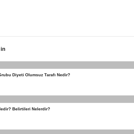
 in
rubu Diyeti Olumsuz Tarafı Nedir?
dir? Belirtileri Nelerdir?