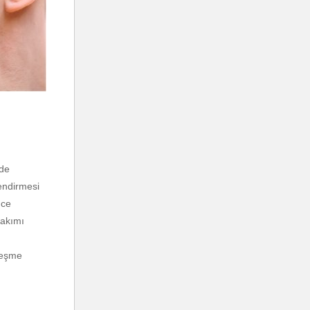
lde
lendirmesi
nce
bakımı
leşme