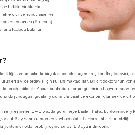
saç birlikte bir tıkaçta
 enfekte olur ve sonuç şişer ve
nibacterium acnes (P. acnes)
iyonuna katkıda bulunan
r?
enildiği zaman aslında birçok seçenek karşımıza çıkar. İlaç tedavisi, ci
ürünleri sivilce tedavisi için kullanılmaktadırlar. Bir cilt doktorunun yön
i de tercih edilebilir. Ancak bunlardan herhangi birisine başvurmadan ö
unu düşündüğüm gıdalar yardımıyla basit ve ekonomik bir şekilde cilt 
i ile iyileşmeler, 1 – 1,5 ayda görülmeye başlar. Fakat bu dönemde iyi
açlarla 4-6 ay sonra tamamen kaybolmalıdır. İlaçlara tıbbi cilt temizliği,
i yöntemler eklenerek iyileşme süresi 1-3 aya indirilebilir.