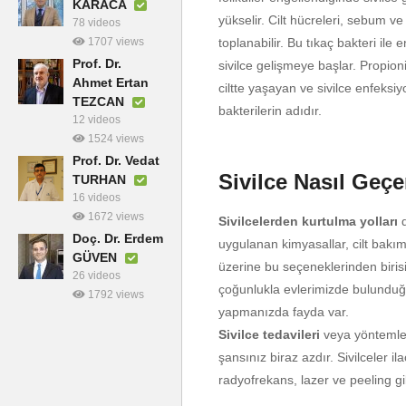
KARACA
yükselir. Cilt hücreleri, sebum ve 
78 videos
1707 views
toplanabilir. Bu tıkaç bakteri ile
Prof. Dr.
sivilce gelişmeye başlar. Propio
Ahmet Ertan
ciltte yaşayan ve sivilce enfeks
TEZCAN
bakterilerin adıdır.
12 videos
1524 views
Prof. Dr. Vedat
Sivilce Nasıl Geçe
TURHAN
16 videos
1672 views
Sivilcelerden kurtulma yolları
d
Doç. Dr. Erdem
uygulanan kimyasallar, cilt bakım 
GÜVEN
üzerine bu seçeneklerinden biris
26 videos
çoğunlukla evlerimizde bulunduğ
1792 views
yapmanızda fayda var.
Sivilce tedavileri
veya yöntemler
şansınız biraz azdır. Sivilceler il
radyofrekans, lazer ve peeling gib