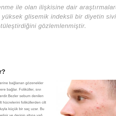
enme ile olan ilişkisine dair araştırmala
 yüksek glisemik indeksli bir diyetin sivi
tüleştirdiğini gözlemlenmiştir.
r?
zlerine bağlanan gözenekler
ere bağlar. Foliküller, sıvı
erdir.Bezler sebum denilen
t hücrelerini foliküllerden cilt
oluyla küçük bir saç uzar. Bu
gelişir ve derinin altına yağ