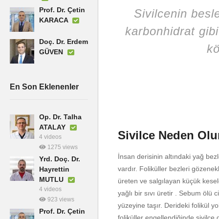
Prof. Dr. Çetin
Sivilcenin besl
KARACA
karbonhidrat gibi
Doç. Dr. Erdem
kö
GÜVEN
En Son Eklenenler
Op. Dr. Talha
ATALAY
Sivilce Neden Olu
4 videos
1275 views
İnsan derisinin altındaki yağ be
Yrd. Doç. Dr.
vardır. Foliküller bezleri gözenekl
Hayrettin
MUTLU
üreten ve salgılayan küçük kesel
4 videos
yağlı bir sıvı üretir . Sebum ölü cil
923 views
yüzeyine taşır. Derideki folikül y
Prof. Dr. Çetin
foliküller engellendiğinde sivilce 