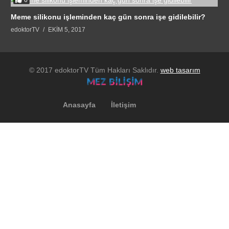
Meme silikonu işleminden kaç gün sonra işe gidilebilir?
edoktorTV
EKIM 5, 2017
© 2017 edoktorTV Tüm Hakları Saklıdır.
web tasarım
Anasayfa
İletişim