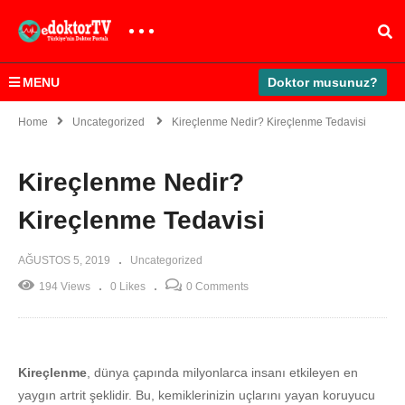
MENU
Doktor musunuz?
Home
Uncategorized
Kireçlenme Nedir? Kireçlenme Tedavisi
Kireçlenme Nedir?
Kireçlenme Tedavisi
AĞUSTOS 5, 2019
Uncategorized
194 Views
0 Likes
0 Comments
Kireçlenme
, dünya çapında milyonlarca insanı etkileyen en
yaygın artrit şeklidir. Bu, kemiklerinizin uçlarını yayan koruyucu