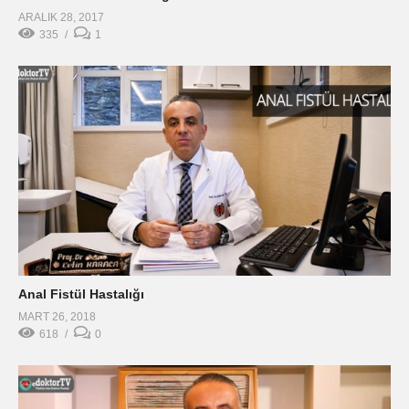
ARALIK 28, 2017
335
1
Anal Fistül Hastalığı
MART 26, 2018
618
0