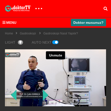
MENU
Doktor musunuz?
Home
Gastroskopi
Gastroskopi Nasıl Yapılır?
LIGHT
AUTO NEXT