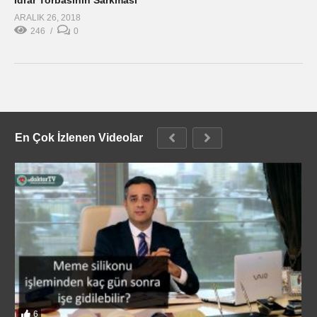
İdrar Torbasının Sarkması
ARALIK 26, 2018
246
0
En Çok İzlenen Videolar
6