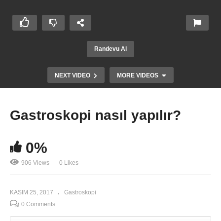
Randevu Al
NEXT VIDEO
MORE VIDEOS
Gastroskopi nasıl yapılır?
0%
906 Views
0 Likes
KASIM 25, 2017
Gastroskopi
Gastroskopi nasıl yapılır?
0 Comments