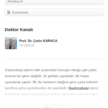
Randevu Al
Screenshots
Doktor Kanalı
Prof. Dr. Çetin KARACA
78 VIDEOS
Gastroskopi işlemi halk arasındaki inanışta olduğu gibi çokta
korkulu bir işlem değildir. İki şekilde yapılabilir. Bir hasta
uyutularak yapılır. Bir de hastanın isteğine göre yada hekimin
tercihine göre uyutulmadan da yapılabilir.
Gastroskopi
işlemi
öncesinde işlemi uygulayacak ekipte teknisyen yada hemşire
arkadaş yada anestezi uzmanı hastaya bir damar yolu açar ve
damar yolu açıldıktan sonra hasta sol yan pozisyonda