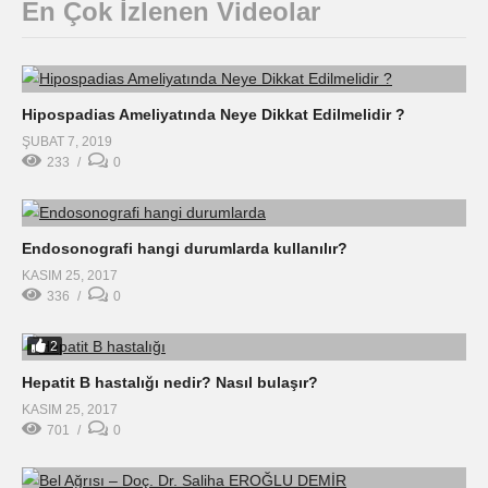
En Çok İzlenen Videolar
Hipospadias Ameliyatında Neye Dikkat Edilmelidir ?
ŞUBAT 7, 2019
233
0
Endosonografi hangi durumlarda kullanılır?
KASIM 25, 2017
336
0
2
Hepatit B hastalığı nedir? Nasıl bulaşır?
KASIM 25, 2017
701
0