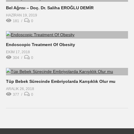
Bel Ağrısı – Doç. Dr. Saliha EROĞLU DEMİR
HAZIRAN 19, 2019
181
0
Endoscopic Treatment Of Obesity
EKIM 17, 2018
304
0
Tüp Bebek Sürecinde Embriyolarda Karışıklık Olur mu
ARALIK 26, 2018
377
0