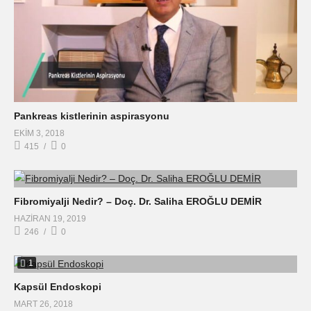
Pankreas kistlerinin aspirasyonu
EKIM 3, 2018
415
0
Fibromiyalji Nedir? – Doç. Dr. Saliha EROĞLU DEMİR
HAZIRAN 19, 2019
246
0
1
Kapsül Endoskopi
MART 26, 2018