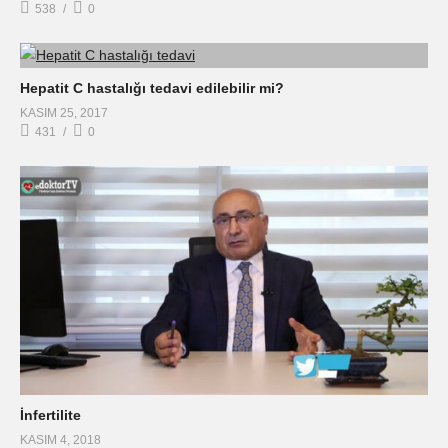
538
0
Hepatit C hastalığı tedavi edilebilir mi?
KASIM 25, 2017
431
0
İnfertilite
KASIM 4, 2018