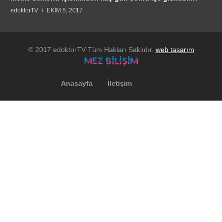
edoktorTV
EKIM 5, 2017
© 2017 edoktorTV Tüm Hakları Saklıdır.
web tasarım
Anasayfa
İletişim