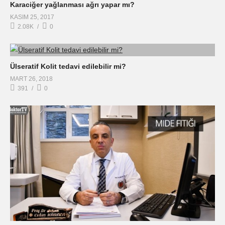
Karaciğer yağlanması ağrı yapar mı?
KASIM 25, 2017
2.08K
0
Ülseratif Kolit tedavi edilebilir mi?
MART 26, 2018
391
0