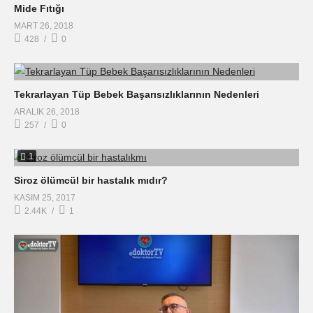
Mide Fıtığı
MART 26, 2018
428
0
Tekrarlayan Tüp Bebek Başarısızlıklarının Nedenleri
ARALIK 26, 2018
257
0
1
Siroz ölümcül bir hastalık mıdır?
KASIM 25, 2017
2.44K
1