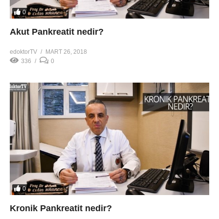
0
Akut Pankreatit nedir?
edoktorTV
MART 26, 2018
336
0
0
Kronik Pankreatit nedir?