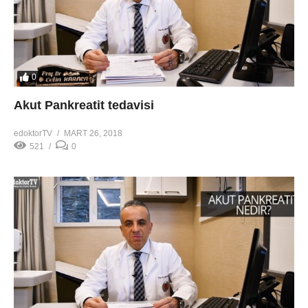
0
Akut Pankreatit tedavisi
edoktorTV
MART 26, 2018
521
0