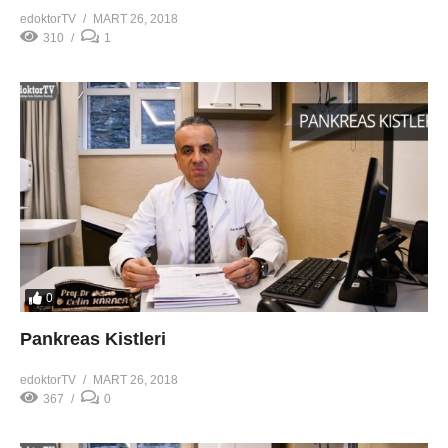
edoktorTV
MART 26, 2018
310
1
0
Pankreas Kistleri
edoktorTV
MART 26, 2018
367
0