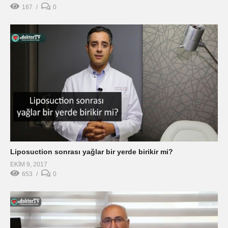
187
0
Liposuction sonrası yağlar bir yerde birikir mi?
EKIM 9, 2017
653
0