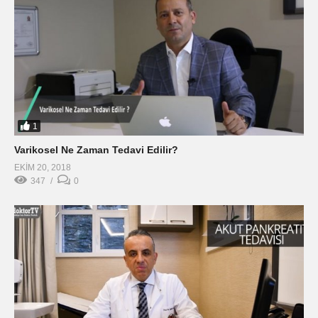
1
Varikosel Ne Zaman Tedavi Edilir?
EKIM 20, 2018
347
0