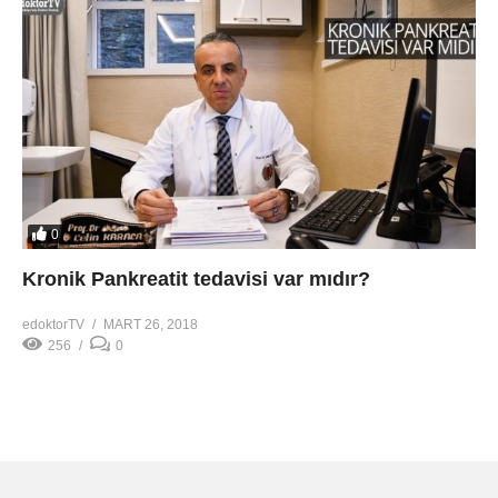
0
Kronik Pankreatit tedavisi var mıdır?
edoktorTV
MART 26, 2018
256
0