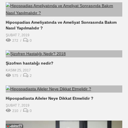
Hipospadias Ameliyatında ve Ameliyat Sonrasında Bakım
Nasıl Yapılmalıdır ?
ŞUBAT 7, 2019
272
0
Şizofren hastalığı nedir?
KASIM 25, 2017
575
2
Hipospadiasta Aileler Neye Dikkat Etmelidir ?
ŞUBAT 7, 2019
210
0