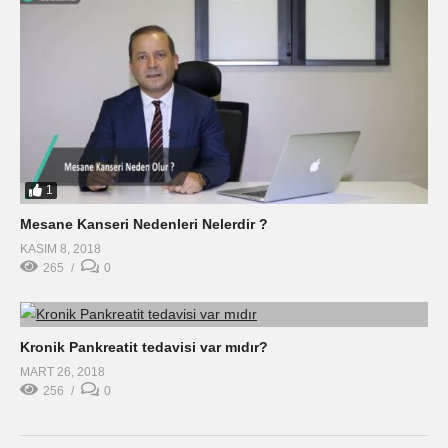
1
Mesane Kanseri Nedenleri Nelerdir ?
KASIM 8, 2018
265
0
Kronik Pankreatit tedavisi var mıdır?
MART 26, 2018
256
0