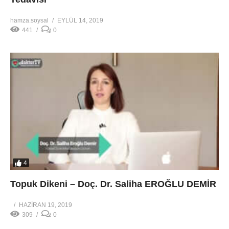
hamza.soysal
EYLÜL 14, 2019
441
0
4
Topuk Dikeni – Doç. Dr. Saliha EROĞLU DEMİR
HAZIRAN 19, 2019
309
0