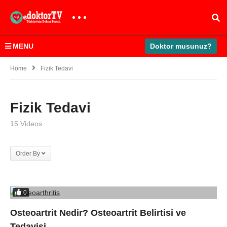
MENU
Doktor musunuz?
Home
Fizik Tedavi
Fizik Tedavi
15 Videos
Order By
0
Osteoartrit Nedir? Osteoartrit Belirtisi ve
Tedavisi