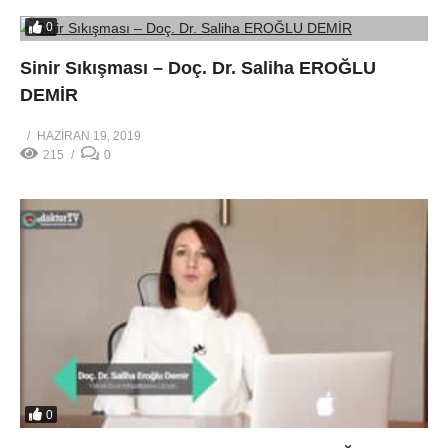
0
Sinir Sıkışması – Doç. Dr. Saliha EROĞLU
DEMİR
HAZIRAN 19, 2019
215
0
0