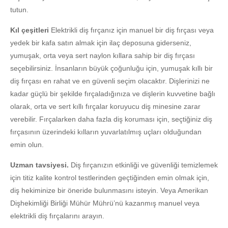
tutun.
Kıl çeşitleri
Elektrikli diş fırçanız için manuel bir diş fırçası veya
yedek bir kafa satın almak için ilaç deposuna giderseniz,
yumuşak, orta veya sert naylon kıllara sahip bir diş fırçası
seçebilirsiniz. İnsanların büyük çoğunluğu için, yumuşak kıllı bir
diş fırçası en rahat ve en güvenli seçim olacaktır. Dişlerinizi ne
kadar güçlü bir şekilde fırçaladığınıza ve dişlerin kuvvetine bağlı
olarak, orta ve sert kıllı fırçalar koruyucu diş minesine zarar
verebilir. Fırçalarken daha fazla diş koruması için, seçtiğiniz diş
fırçasının üzerindeki kılların yuvarlatılmış uçları olduğundan
emin olun.
Uzman tavsiyesi.
Diş fırçanızın etkinliği ve güvenliği temizlemek
için titiz kalite kontrol testlerinden geçtiğinden emin olmak için,
diş hekiminize bir öneride bulunmasını isteyin. Veya Amerikan
Dişhekimliği Birliği Mühür Mührü’nü kazanmış manuel veya
elektrikli diş fırçalarını arayın.