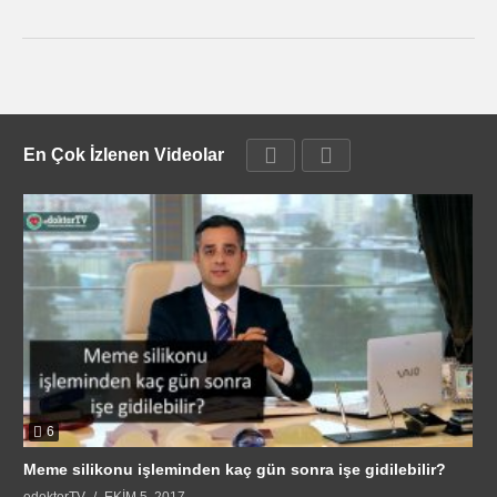
En Çok İzlenen Videolar
6
Meme silikonu işleminden kaç gün sonra işe gidilebilir?
edoktorTV
EKIM 5, 2017