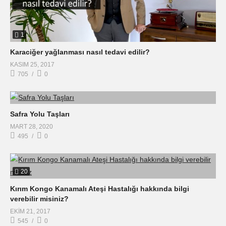
1
Karaciğer yağlanması nasıl tedavi edilir?
KASIM 25, 2017
705
0
Safra Yolu Taşları
MART 28, 2020
495
0
20
Kırım Kongo Kanamalı Ateşi Hastalığı hakkında bilgi
verebilir misiniz?
EKIM 21, 2017
545
0