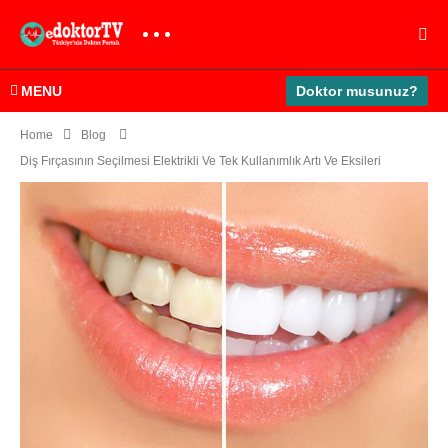
MENU
Doktor musunuz?
Home
Blog
Diş Fırçasının Seçilmesi Elektrikli Ve Tek Kullanımlık Artı Ve Eksileri