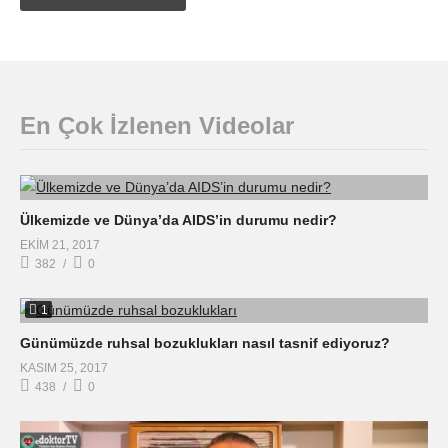
En Çok İzlenen Videolar
Ülkemizde ve Dünya’da AIDS’in durumu nedir?
EKIM 21, 2017
382
0
1
Günümüzde ruhsal bozuklukları nasıl tasnif ediyoruz?
KASIM 25, 2017
438
0