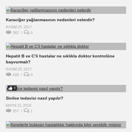
Karaciğer yağlanmasının nedenleri nelerdir?
KASIM 25, 2017
382
0
Hepatit B ve C’li hastalar ne sıklıkla doktor kontrolüne
başvurmalı?
KASIM 25, 2017
438
0
3
Sivilce tedavisi nasıl yapılır?
MAYIS 11, 2018
357
1