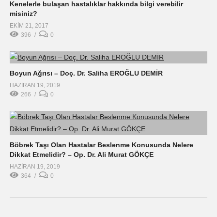
Kenelerle bulaşan hastalıklar hakkında bilgi verebilir
misiniz?
EKIM 21, 2017
396
0
Boyun Ağrısı – Doç. Dr. Saliha EROĞLU DEMİR
HAZIRAN 19, 2019
266
0
Böbrek Taşı Olan Hastalar Beslenme Konusunda Nelere
Dikkat Etmelidir? – Op. Dr. Ali Murat GÖKÇE
HAZIRAN 19, 2019
364
0