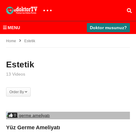
MENU
Doktor musunuz?
Home
Estetik
Estetik
13 Videos
Order By
0
Yüz Germe Ameliyatı