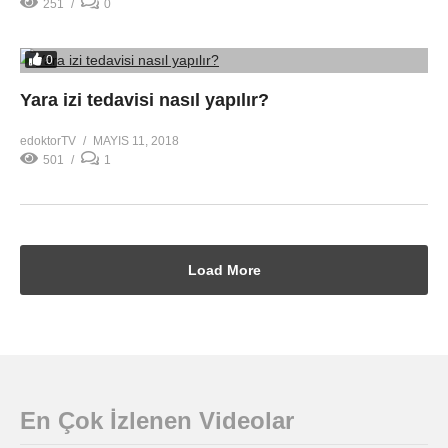
251
0
0
Yara izi tedavisi nasıl yapılır?
edoktorTV
MAYIS 11, 2018
501
1
Load More
En Çok İzlenen Videolar