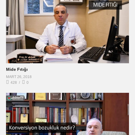
Mide Fıtığı
MART 26, 2018
428
0