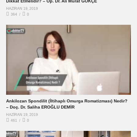
Dikkat Etmelidir? – Op. Dr. Ali Murat GÖKÇE
HAZIRAN 19, 2019
364
0
Ankilozan Spondilit (İltihaplı Omurga Romatizması) Nedir?
– Doç. Dr. Saliha EROĞLU DEMİR
HAZIRAN 19, 2019
461
0