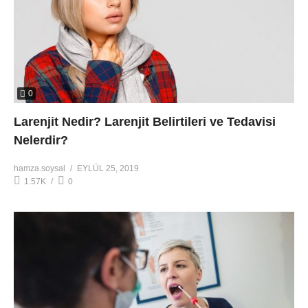
0
Larenjit Nedir? Larenjit Belirtileri ve Tedavisi
Nelerdir?
hamza.soysal
EYLÜL 25, 2019
1.57K
0