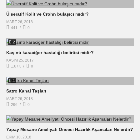
Ülseratif Kolit ve Crohn bulaşıcı mıdır?
MART 26, 2018
441
0
2
Kaşıntı karaciğer hastalığı belirtisi midir?
KASIM 25, 2017
1.67K
0
1
Satro Kanal Taşları
MART 26, 2018
296
0
Yapay Mesane Ameliyatı Öncesi Hazırlık Aşamaları Nelerdir?
EKIM 10, 2018