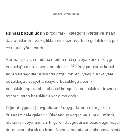
Ruhsal Bozukluklar
Ruhsal bozukluğun
birçok farklı kategorisi vardır ve insan
davranışlarının ve kişiliklerinin, düzensiz hale gelebilecek pek
çok farklı yönü vardır.
Normal işleyişe müdahale eden endişe veya korku , kaygı
[24]
bozukluğu olarak sınıflandırılabilir .
Yaygın olarak kabul
edilen kategoriler arasında özgül fobiler , yaygın anksiyete
bozukluğu , sosyal anksiyete bozukluğu , panik
bozukluk , agorafobi , obsesif kompulsif bozukluk ve travma
sonrası stres bozukluğu yer almaktadır .
Diğer duygusal (duygudurum / duygudurum) süreçler de
düzensiz hale gelebilir. Olağandışı yoğun ve sürekli üzüntü,
melankoli veya ümitsizlik içeren duygudurum bozukluğu majör
depresyon olarak da bilinir (aynı zamanda unipolar veya klinik