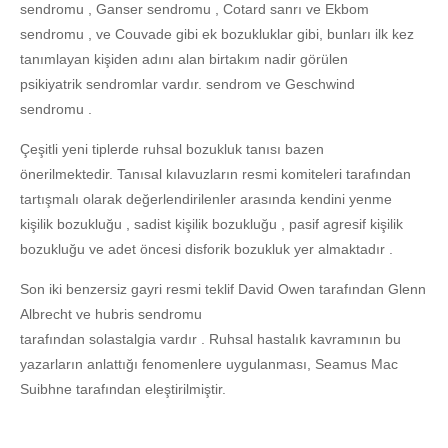
sendromu , Ganser sendromu , Cotard sanrı ve Ekbom
sendromu , ve Couvade gibi ek bozukluklar gibi, bunları ilk kez
tanımlayan kişiden adını alan birtakım nadir görülen
psikiyatrik sendromlar vardır. sendrom ve Geschwind
sendromu .
Çeşitli yeni tiplerde ruhsal bozukluk tanısı bazen
önerilmektedir. Tanısal kılavuzların resmi komiteleri tarafından
tartışmalı olarak değerlendirilenler arasında kendini yenme
kişilik bozukluğu , sadist kişilik bozukluğu , pasif agresif kişilik
bozukluğu ve adet öncesi disforik bozukluk yer almaktadır .
Son iki benzersiz gayri resmi teklif David Owen tarafından Glenn
Albrecht ve hubris sendromu
tarafından solastalgia vardır . Ruhsal hastalık kavramının bu
yazarların anlattığı fenomenlere uygulanması, Seamus Mac
Suibhne tarafından eleştirilmiştir.