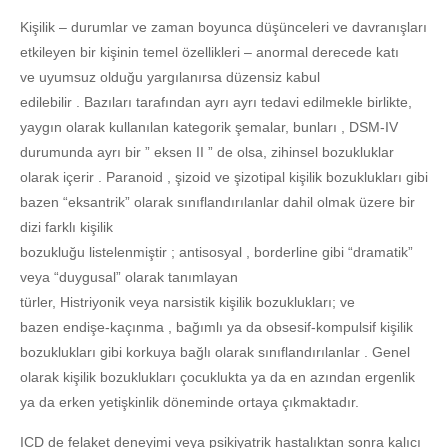
Kişilik – durumlar ve zaman boyunca düşünceleri ve davranışları
etkileyen bir kişinin temel özellikleri – anormal derecede katı
ve uyumsuz olduğu yargılanırsa düzensiz kabul
edilebilir . Bazıları tarafından ayrı ayrı tedavi edilmekle birlikte,
yaygın olarak kullanılan kategorik şemalar, bunları , DSM-IV
durumunda ayrı bir ” eksen II ” de olsa, zihinsel bozukluklar
olarak içerir . Paranoid , şizoid ve şizotipal kişilik bozuklukları gibi
bazen “eksantrik” olarak sınıflandırılanlar dahil olmak üzere bir
dizi farklı kişilik
bozukluğu listelenmiştir ; antisosyal , borderline gibi “dramatik”
veya “duygusal” olarak tanımlayan
türler, Histriyonik veya narsistik kişilik bozuklukları; ve
bazen endişe-kaçınma , bağımlı ya da obsesif-kompulsif kişilik
bozuklukları gibi korkuya bağlı olarak sınıflandırılanlar . Genel
olarak kişilik bozuklukları çocuklukta ya da en azından ergenlik
ya da erken yetişkinlik döneminde ortaya çıkmaktadır.
ICD de felaket deneyimi veya psikiyatrik hastalıktan sonra kalıcı