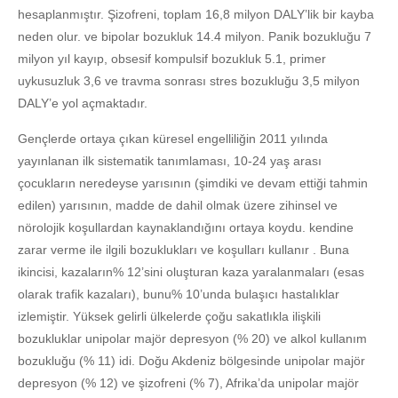
hesaplanmıştır. Şizofreni, toplam 16,8 milyon DALY’lik bir kayba
neden olur. ve bipolar bozukluk 14.4 milyon. Panik bozukluğu 7
milyon yıl kayıp, obsesif kompulsif bozukluk 5.1, primer
uykusuzluk 3,6 ve travma sonrası stres bozukluğu 3,5 milyon
DALY’e yol açmaktadır.
Gençlerde ortaya çıkan küresel engelliliğin 2011 yılında
yayınlanan ilk sistematik tanımlaması, 10-24 yaş arası
çocukların neredeyse yarısının (şimdiki ve devam ettiği tahmin
edilen) yarısının, madde de dahil olmak üzere zihinsel ve
nörolojik koşullardan kaynaklandığını ortaya koydu. kendine
zarar verme ile ilgili bozuklukları ve koşulları kullanır . Buna
ikincisi, kazaların% 12’sini oluşturan kaza yaralanmaları (esas
olarak trafik kazaları), bunu% 10’unda bulaşıcı hastalıklar
izlemiştir. Yüksek gelirli ülkelerde çoğu sakatlıkla ilişkili
bozukluklar unipolar majör depresyon (% 20) ve alkol kullanım
bozukluğu (% 11) idi. Doğu Akdeniz bölgesinde unipolar majör
depresyon (% 12) ve şizofreni (% 7), Afrika’da unipolar majör