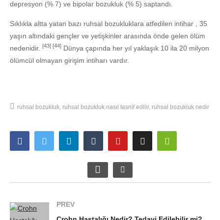
depresyon (% 7) ve bipolar bozukluk (% 5) saptandı.
Sıklıkla altta yatan bazı ruhsal bozukluklara atfedilen intihar , 35
yaşın altındaki gençler ve yetişkinler arasında önde gelen ölüm
[43]
[44]
nedenidir.
Dünya çapında her yıl yaklaşık 10 ila 20 milyon
ölümcül olmayan girişim intiharı vardır.
ruhsal bozukluk
ruhsal bozukluk nasıl tasnif edilir
ruhsal bozukluk nedir
PREV
Crohn Hastalığı Nedir? Tedavi Edilebilir mi?