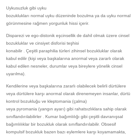
Uykusuzluk gibi uyku
bozuklukları normal uyku düzeninde bozulma ya da uyku normal
görünmesine rağmen yorgunluk hissi içerir.
Disparezi ve ego-distonik eşcinsellik de dahil olmak üzere cinsel
bozukluklar ve cinsiyet disforisi teşhisi
konabilir . Çeşitli paraphilia türleri zihinsel bozukluklar olarak
kabul edilir (kişi veya başkalarına anormal veya zararlı olarak
kabul edilen nesneler, durumlar veya bireylere yönelik cinsel
uyarılma).
Kendilerine veya başkalarına zararlı olabilecek belirli dürtülere
veya dürtülere karşı anormal olarak direnemeyen insanlar, dürtü
kontrol bozukluğu ve kleptomania (çalma)
veya pyromania (yangın ayarı) gibi rahatsızlıklara sahip olarak
sınıflandırılabilirler . Kumar bağımlılığı gibi çeşitli davranışsal
bağımlılıklar bir bozukluk olarak sınıflandırılabilir. Obsesif
kompulsif bozukluk bazen bazı eylemlere karşı koyamamakta,