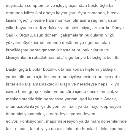
duymadan semptomlar ve işleyiş açısından beşte üçte bir
oranında iyileştiğini ortaya koymuştur. Aynı zamanda, birçok
kişinin “geç” iyileşme hala mümkün olmasına rağmen, uzun
yıllar boyunca ciddi zorluklar ve destek ihtiyaçları vardır. Dünya
Sağlık Örgütü, uzun dönemli çalışmaların bulgularının “20.
yüzyılın büyük bir bölümünde düşünmeye egemen olan
kronikleşme paradigmasının hastalarını, bakıcılarını ve
klinisyenlerini rahatlatmasında” diğerleriyle birleştiğini belirtti.
Başlangıçta bipolar bozukluk tanısı konan kişilerin yaklaşık
yarısı, altı hafta içinde sendromun iyileşmesine (tanı için artık
kriterleri karşılamamaktadır) ulaşır ve neredeyse hepsi iki yıl
içinde bunu gerçekleştirir ve bu süre içinde önceki meslek ve
mesken statülerinin neredeyse yarısını geri kazanır. Ancak,
önümüzdeki iki yıl içinde yeni bir mani ya da majör depresyon
dönemini yaşamak için neredeyse yarısı devam
ediyor. Fonksiyonun, majör depresyon ya da mani dönemlerinde
fakir olması, fakat iyi ya da aksi takdirde Bipolar II’deki hipomani