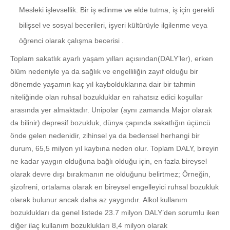
Mesleki işlevsellik. Bir iş edinme ve elde tutma, iş için gerekli
bilişsel ve sosyal becerileri, işyeri kültürüyle ilgilenme veya
öğrenci olarak çalışma becerisi .
Toplam sakatlık ayarlı yaşam yılları açısından(DALY’ler), erken
ölüm nedeniyle ya da sağlık ve engelliliğin zayıf olduğu bir
dönemde yaşamın kaç yıl kaybolduklarına dair bir tahmin
niteliğinde olan ruhsal bozukluklar en rahatsız edici koşullar
arasında yer almaktadır. Unipolar (aynı zamanda Major olarak
da bilinir) depresif bozukluk, dünya çapında sakatlığın üçüncü
önde gelen nedenidir, zihinsel ya da bedensel herhangi bir
durum, 65,5 milyon yıl kaybına neden olur. Toplam DALY, bireyin
ne kadar yaygın olduğuna bağlı olduğu için, en fazla bireysel
olarak devre dışı bırakmanın ne olduğunu belirtmez; Örneğin,
şizofreni, ortalama olarak en bireysel engelleyici ruhsal bozukluk
olarak bulunur ancak daha az yaygındır. Alkol kullanım
bozuklukları da genel listede 23.7 milyon DALY’den sorumlu iken
diğer ilaç kullanım bozuklukları 8,4 milyon olarak