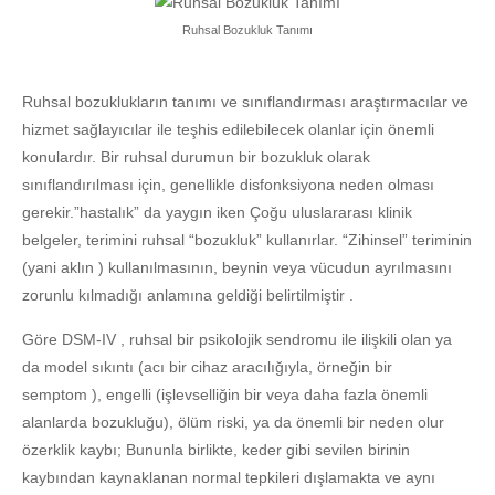
Ruhsal Bozukluk Tanımı
Ruhsal bozuklukların tanımı ve sınıflandırması araştırmacılar ve
hizmet sağlayıcılar ile teşhis edilebilecek olanlar için önemli
konulardır. Bir ruhsal durumun bir bozukluk olarak
sınıflandırılması için, genellikle disfonksiyona neden olması
gerekir.”hastalık” da yaygın iken Çoğu uluslararası klinik
belgeler, terimini ruhsal “bozukluk” kullanırlar. “Zihinsel” teriminin
(yani aklın ) kullanılmasının, beynin veya vücudun ayrılmasını
zorunlu kılmadığı anlamına geldiği belirtilmiştir .
Göre DSM-IV , ruhsal bir psikolojik sendromu ile ilişkili olan ya
da model sıkıntı (acı bir cihaz aracılığıyla, örneğin bir
semptom ), engelli (işlevselliğin bir veya daha fazla önemli
alanlarda bozukluğu), ölüm riski, ya da önemli bir neden olur
özerklik kaybı; Bununla birlikte, keder gibi sevilen birinin
kaybından kaynaklanan normal tepkileri dışlamakta ve aynı