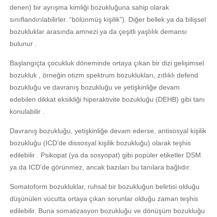
denen) bir ayrışma kimliği bozukluğuna sahip olarak
sınıflandırılabilirler. “bölünmüş kişilik”). Diğer bellek ya da bilişsel
bozukluklar arasında amnezi ya da çeşitli yaşlılık demansı
bulunur .
Başlangıçta çocukluk döneminde ortaya çıkan bir dizi gelişimsel
bozukluk , örneğin otizm spektrum bozuklukları, zıtlıklı defend
bozukluğu ve davranış bozukluğu ve yetişkinliğe devam
edebilen dikkat eksikliği hiperaktivite bozukluğu (DEHB) gibi tanı
konulabilir .
Davranış bozukluğu, yetişkinliğe devam ederse, antisosyal kişilik
bozukluğu (ICD’de dissosyal kişilik bozukluğu) olarak teşhis
edilebilir . Psikopat (ya da sosyopat) gibi popüler etiketler DSM
ya da ICD’de görünmez, ancak bazıları bu tanılara bağlıdır.
Somatoform bozukluklar, ruhsal bir bozukluğun belirtisi olduğu
düşünülen vücutta ortaya çıkan sorunlar olduğu zaman teşhis
edilebilir. Buna somatizasyon bozukluğu ve dönüşüm bozukluğu