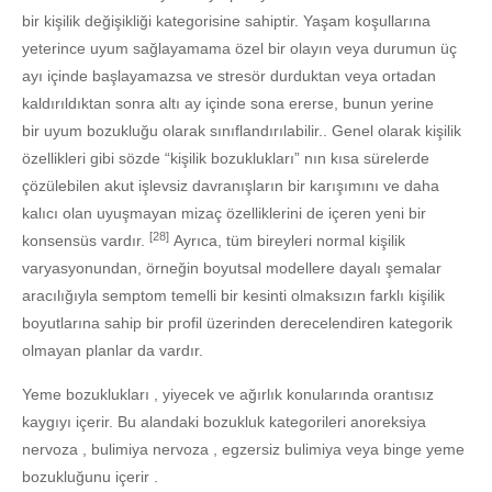
bir kişilik değişikliği kategorisine sahiptir. Yaşam koşullarına
yeterince uyum sağlayamama özel bir olayın veya durumun üç
ayı içinde başlayamazsa ve stresör durduktan veya ortadan
kaldırıldıktan sonra altı ay içinde sona ererse, bunun yerine
bir uyum bozukluğu olarak sınıflandırılabilir.. Genel olarak kişilik
özellikleri gibi sözde “kişilik bozuklukları” nın kısa sürelerde
çözülebilen akut işlevsiz davranışların bir karışımını ve daha
kalıcı olan uyuşmayan mizaç özelliklerini de içeren yeni bir
[28]
konsensüs vardır.
Ayrıca, tüm bireyleri normal kişilik
varyasyonundan, örneğin boyutsal modellere dayalı şemalar
aracılığıyla semptom temelli bir kesinti olmaksızın farklı kişilik
boyutlarına sahip bir profil üzerinden derecelendiren kategorik
olmayan planlar da vardır.
Yeme bozuklukları , yiyecek ve ağırlık konularında orantısız
kaygıyı içerir. Bu alandaki bozukluk kategorileri anoreksiya
nervoza , bulimiya nervoza , egzersiz bulimiya veya binge yeme
bozukluğunu içerir .