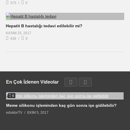
375
0
Hepatit B hastalığı tedavi edilebilir mi?
KASIM 25, 2017
436
0
En Çok İzlenen Videolar
6
Meme silikonu işleminden kaç gün sonra işe gidilebilir?
edoktorTV
EKIM 5, 2017