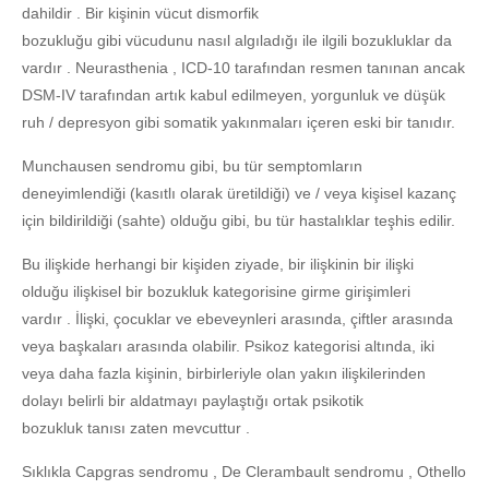
dahildir . Bir kişinin vücut dismorfik
bozukluğu gibi vücudunu nasıl algıladığı ile ilgili bozukluklar da
vardır . Neurasthenia , ICD-10 tarafından resmen tanınan ancak
DSM-IV tarafından artık kabul edilmeyen, yorgunluk ve düşük
ruh / depresyon gibi somatik yakınmaları içeren eski bir tanıdır.
Munchausen sendromu gibi, bu tür semptomların
deneyimlendiği (kasıtlı olarak üretildiği) ve / veya kişisel kazanç
için bildirildiği (sahte) olduğu gibi, bu tür hastalıklar teşhis edilir.
Bu ilişkide herhangi bir kişiden ziyade, bir ilişkinin bir ilişki
olduğu ilişkisel bir bozukluk kategorisine girme girişimleri
vardır . İlişki, çocuklar ve ebeveynleri arasında, çiftler arasında
veya başkaları arasında olabilir. Psikoz kategorisi altında, iki
veya daha fazla kişinin, birbirleriyle olan yakın ilişkilerinden
dolayı belirli bir aldatmayı paylaştığı ortak psikotik
bozukluk tanısı zaten mevcuttur .
Sıklıkla Capgras sendromu , De Clerambault sendromu , Othello