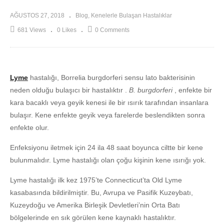
AĞUSTOS 27, 2018
Blog
Kenelerle Bulaşan Hastalıklar
681 Views
0 Likes
0 Comments
Lyme
hastalığı, Borrelia burgdorferi sensu lato bakterisinin
neden olduğu bulaşıcı bir hastalıktır .
B. burgdorferi
, enfekte bir
kara bacaklı veya geyik kenesi ile bir ısırık tarafından insanlara
bulaşır. Kene enfekte geyik veya farelerde beslendikten sonra
enfekte olur.
Enfeksiyonu iletmek için 24 ila 48 saat boyunca ciltte bir kene
bulunmalıdır. Lyme hastalığı olan çoğu kişinin kene ısırığı yok.
Lyme hastalığı ilk kez 1975’te Connecticut’ta Old Lyme
kasabasında bildirilmiştir. Bu, Avrupa ve Pasifik Kuzeybatı,
Kuzeydoğu ve Amerika Birleşik Devletleri’nin Orta Batı
bölgelerinde en sık görülen kene kaynaklı hastalıktır.