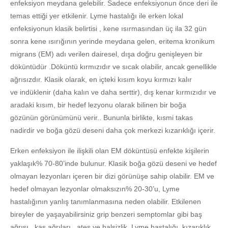
enfeksiyon meydana gelebilir. Sadece enfeksiyonun önce deri ile
temas ettiği yer etkilenir. Lyme hastalığı ile erken lokal
enfeksiyonun klasik belirtisi , kene ısırmasından üç ila 32 gün
sonra kene ısırığının yerinde meydana gelen, eritema kronikum
migrans (EM) adı verilen dairesel, dışa doğru genişleyen bir
döküntüdür .Döküntü kırmızıdır ve sıcak olabilir, ancak genellikle
ağrısızdır. Klasik olarak, en içteki kısım koyu kırmızı kalır
ve indüklenir (daha kalın ve daha serttir), dış kenar kırmızıdır ve
aradaki kısım, bir hedef lezyonu olarak bilinen bir boğa
gözünün görünümünü verir.. Bununla birlikte, kısmi takas
nadirdir ve boğa gözü deseni daha çok merkezi kızarıklığı içerir.
Erken enfeksiyon ile ilişkili olan EM döküntüsü enfekte kişilerin
yaklaşık% 70-80’inde bulunur. Klasik boğa gözü deseni ve hedef
olmayan lezyonları içeren bir dizi görünüşe sahip olabilir. EM ve
hedef olmayan lezyonlar olmaksızın% 20-30’u, Lyme
hastalığının yanlış tanımlanmasına neden olabilir. Etkilenen
bireyler de yaşayabilirsiniz grip benzeri semptomlar gibi baş
ağrısı , kas ağrıları , ateş ve halsizlik .Lyme hastalığı, kızarıklık