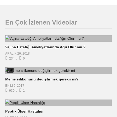
En Çok İzlenen Videolar
Vajina Estetiği Ameliyatlarında Ağrı Olur mu ?
ARALIK 26, 2018
234
0
8
Meme silikonunu değiştirmek gerekir mi?
EKIM 5, 2017
930
1
Peptik Ülser Hastalığı