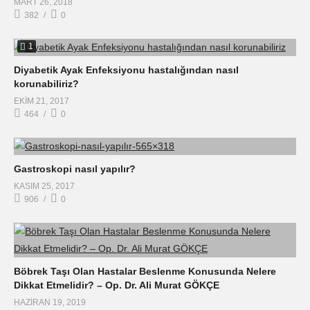
MART 26, 2018
382
0
1
Diyabetik Ayak Enfeksiyonu hastalığından nasıl
korunabiliriz?
EKIM 21, 2017
464
0
Gastroskopi nasıl yapılır?
KASIM 25, 2017
906
0
Böbrek Taşı Olan Hastalar Beslenme Konusunda Nelere
Dikkat Etmelidir? – Op. Dr. Ali Murat GÖKÇE
HAZIRAN 19, 2019