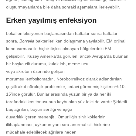
oluşturmayanlarda bile daha sonraki aşamalara ilerleyebilir.
Erken yayılmış enfeksiyon
Lokal enfeksiyonun başlamasından haftalar sonra haftalar
sonra,
Borrelia
bakterileri kan dolaşımına yayılabilir. EM orjinal
kene ısırması ile hiçbir ilişkisi olmayan bölgelerdeki EM
gelişebilir. Kuzey Amerika’da görülen, ancak Avrupa’da bulunan
bir başka cilt durumu, kulak lob, meme ucu
veya skrotum üzerinde gelişen
morumsu lenfositomadır . Nöroborreliyoz olarak adlandırılan
çeşitli akut nörolojik problemler, tedavi görmemiş kişilerin% 10-
15’inde görülür. Bunlar arasında yüzün bir ya da her iki
tarafındaki kas tonusunun kaybı olan yüz felci de vardır.
Şiddetli
baş ağrıları, boyun sertliği ve ışığa
duyarlılık içeren menenjit . Omuriliğin sinir köklerinin
iltihaplanması, uykunun yanı sıra anormal cilt hislerine
müdahale edebilecek ağrılara neden