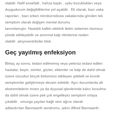
olabilir. Hafif ensefalit , hafıza kaybı , uyku bozuklukları veya
duygudurum değişikliklerine yol açabilir . Ek olarak, bazı vaka
raporları , bazı erken nöroborreliosis vakalarında görülen tek
semptom olarak değişen mental durumu
tanımlamıştır. Hastalık kalbin elektrik iletim sistemini olumsuz
yönde etkileyebilir ve anormal kalp ritimlerine neden
olabilir .atriyoventriküler blok .
Geç yayılmış enfeksiyon
Birkaç ay sonra, tedavi edilmemiş veya yetersiz tedavi edilen
hastalar, beyin, sinirler, gözler, eklemler ve kalp de dahil olmak
üzere vücudun birçok bölümünü etkileyen şiddetli ve kronik
semptomlar geliştirmeye devam edebilir. Aşırı durumlarda alt
ekstremitelerin motor ya da duyusal işlevlerinde kalıcı bozulma
da dahil olmak üzere pek çok engelleyici semptom ortaya
çıkabilir . omurga yayılan bağlı sinir ağrısı olarak
adlandırılan Bannwarth sendromu ,adını Alfred Bannwarth .