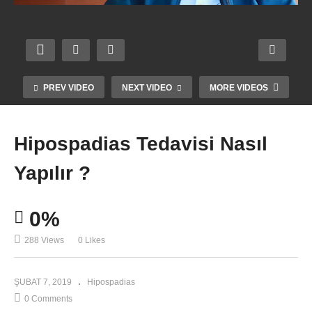
PREV VIDEO
NEXT VIDEO
MORE VIDEOS
Hipospadias Tedavisi Nasıl
Yapılır ?
0%
288 Views
0 Likes
Hipospadias Neden Tedavi Edilmelidir ?
ŞUBAT 7, 2019
Hipospadias
0 Comments