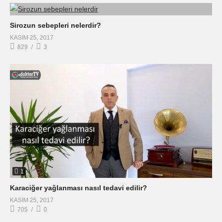
Sirozun sebepleri nelerdir?
KASIM 25, 2017
829
3
1
Karaciğer yağlanması nasıl tedavi edilir?
KASIM 25, 2017
705
0