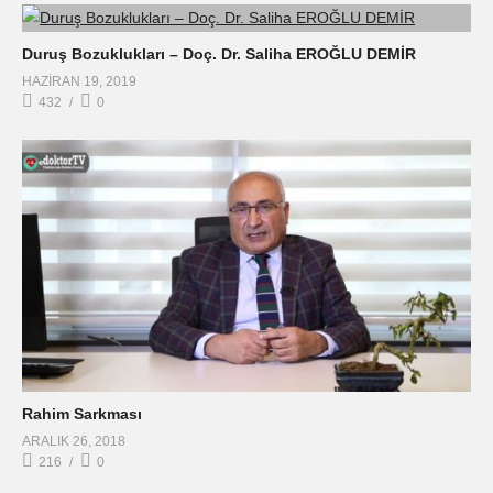
Duruş Bozuklukları – Doç. Dr. Saliha EROĞLU DEMİR
HAZIRAN 19, 2019
432
0
Rahim Sarkması
ARALIK 26, 2018
216
0