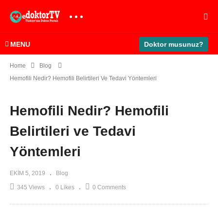
MENU
Doktor musunuz?
Home
Blog
Hemofili Nedir? Hemofili Belirtileri Ve Tedavi Yöntemleri
Hemofili Nedir? Hemofili
Belirtileri ve Tedavi
Yöntemleri
EKIM 5, 2019
Blog
345 Views
0 Likes
0 Comments