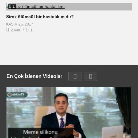
1
Siroz ölümcül bir hastalık mıdır?
KASIM 25, 2017
2.44K
1
En Çok İzlenen Videolar